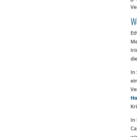
Ve
We
Et
Me
Ir
di
In
ei
Ve
H
Kr
In
Ca