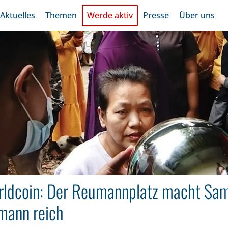
Aktuelles
Themen
Werde aktiv
Presse
Über uns
ldcoin: Der Reumannplatz macht Sa
mann reich