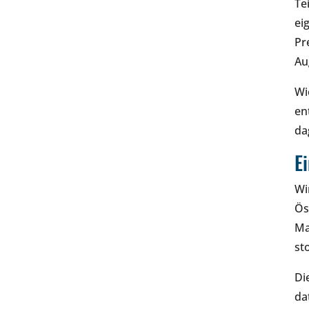
Te
ei
Pr
Aug
Wi
en
da
E
Wi
Ös
Ma
st
Di
da