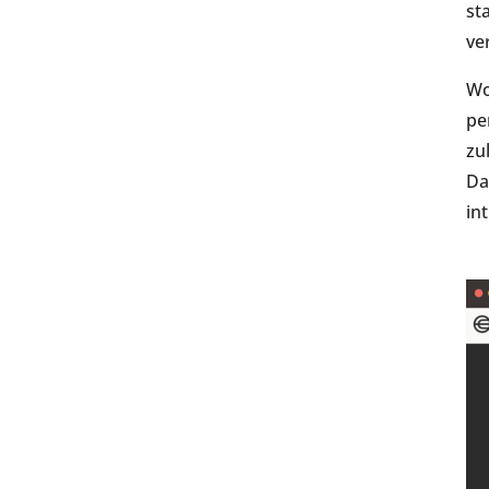
st
ve
Wo
pe
zu
Da
in