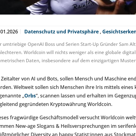
.01.2026
Datenschutz und Privatsphäre
,
Gesichtserk
r umtriebige OpenAI Boss und Serien Start-Up Gründer Sam Altm
lechteren. Worldcoin will nichts weniger als eine globale digita
ometrischen Daten, insbesondere auf dem einzigartigen Muster 
 Zeitalter von AI und Bots, sollen Mensch und Maschine end
rden. Weltweit sollen sich Menschen ihre Iris mittels eines
genannte „
Orbs
“, scannen lassen und erhalten im Gegenzug 
gleitend gegründeten Kryptowährung Worldcoin.
eses fragwürdige Geschäftsmodell versucht Worldcoin welt
mmen New-age Slogans & Heilsversprechungen im serifenl
ößtmöglicher Diversity an happy Statist:innen aus Stockmater