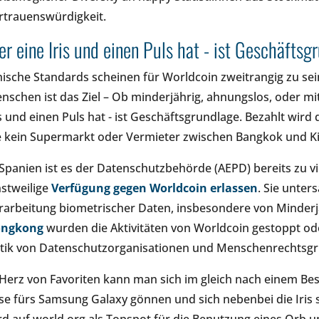
rtrauenswürdigkeit.
r eine Iris und einen Puls hat - ist Geschäftsg
hische Standards scheinen für Worldcoin zweitrangig zu sein.
nschen ist das Ziel – Ob minderjährig, ahnungslos, oder mi
is und einen Puls hat - ist Geschäftsgrundlage. Bezahlt wir
e kein Supermarkt oder Vermieter zwischen Bangkok und Ki
 Spanien ist es der Datenschutzbehörde (AEPD) bereits zu v
nstweilige
Verfügung gegen Worldcoin erlassen
. Sie unte
rarbeitung biometrischer Daten, insbesondere von Minderj
ongkong
wurden die Aktivitäten von Worldcoin gestoppt ode
itik von Datenschutzorganisationen und Menschenrechtsg
 Herz von Favoriten kann man sich im gleich nach einem Be
se fürs Samsung Galaxy gönnen und sich nebenbei die Iris s