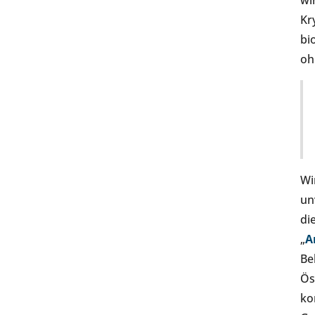
wi
Kr
bi
oh
Wi
un
di
„
A
Be
Ös
ko