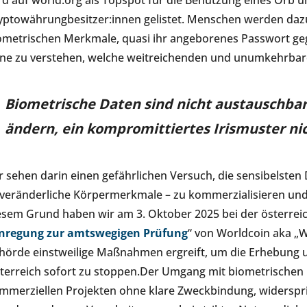
rd auf world.org als Topspot für die Benutzung eines Orb u
yptowährungbesitzer:innen gelistet. Menschen werden dazu 
ometrischen Merkmale, quasi ihr angeborenes Passwort geg
ne zu verstehen, welche weitreichenden und unumkehrbare
Biometrische Daten sind nicht austauschba
ändern, ein kompromittiertes Irismuster nic
r sehen darin einen gefährlichen Versuch, die sensibelsten
veränderliche Körpermerkmale – zu kommerzialisieren und 
esem Grund haben wir am 3. Oktober 2025 bei der österrei
nregung zur amtswegigen Prüfung
“ von Worldcoin aka „W
hörde einstweilige Maßnahmen ergreift, um die Erhebung u
terreich sofort zu stoppen.Der Umgang mit biometrischen 
mmerziellen Projekten ohne klare Zweckbindung, widerspr