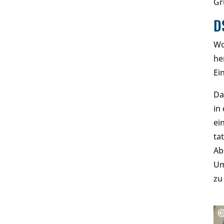
Gr
D
Wo
he
Ei
Da
in
ei
ta
Ab
Um
zu