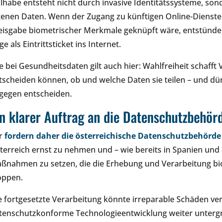
ilhabe entsteht nicht durch invasive Identitätssysteme, son
genen Daten. Wenn der Zugang zu künftigen Online-Diensten
eisgabe biometrischer Merkmale geknüpft wäre, entstünde e
e als Eintrittsticket ins Internet.
e bei Gesundheitsdaten gilt auch hier: Wahlfreiheit schaff
tscheiden können, ob und welche Daten sie teilen – und dür
gegen entscheiden.
in klarer Auftrag an die Datenschutzbehör
r
fordern daher die österreichische Datenschutzbehörde
terreich ernst zu nehmen und – wie bereits in Spanien u
ßnahmen zu setzen, die die Erhebung und Verarbeitung bi
oppen.
e fortgesetzte Verarbeitung könnte irreparable Schäden ve
tenschutzkonforme Technologieentwicklung weiter untergr