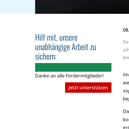
08
Hilf mit, unsere
De
unabhängige Arbeit zu
sch
sichern:
bi
Im
Danke an alle Fördermitglieder!
we
Jetzt unterstützen
so
be
Di
ko
gr