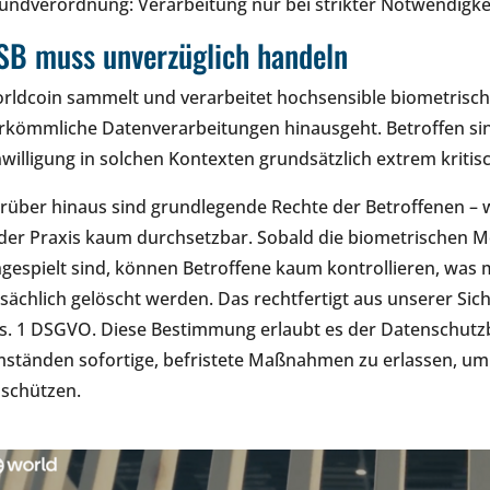
undverordnung: Verarbeitung nur bei strikter Notwendigkeit
SB muss unverzüglich handeln
rldcoin sammelt und verarbeitet hochsensible biometrische
rkömmliche Datenverarbeitungen hinausgeht. Betroffen sin
nwilligung in solchen Kontexten grundsätzlich extrem kritisc
rüber hinaus sind grundlegende Rechte der Betroffenen – 
 der Praxis kaum durchsetzbar. Sobald die biometrischen 
ngespielt sind, können Betroffene kaum kontrollieren, was 
tsächlich gelöscht werden. Das rechtfertigt aus unserer Sich
s. 1 DSGVO. Diese Bestimmung erlaubt es der Datenschut
ständen sofortige, befristete Maßnahmen zu erlassen, um 
 schützen.