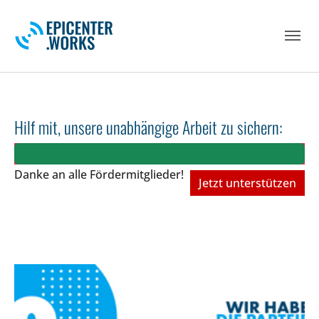
Skip to main navigation
Skip to main content
Skip to page footer
Hilf mit, unsere unabhängige Arbeit zu sichern:
Danke an alle Fördermitglieder!
Jetzt unterstützen