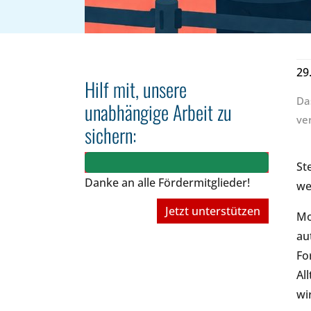
29
Hilf mit, unsere
Da
unabhängige Arbeit zu
ve
sichern:
St
Danke an alle Fördermitglieder!
we
Jetzt unterstützen
Mo
au
Fo
Al
wi