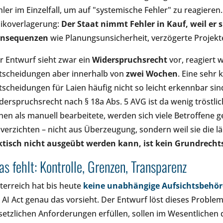
hler im Einzelfall, um auf "systemische Fehler" zu reagieren.
sikoverlagerung:
Der Staat nimmt Fehler in Kauf, weil er s
nsequenzen
wie Planungsunsicherheit, verzögerte Projekte
r Entwurf sieht zwar ein
Widerspruchsrecht
vor, reagiert 
tscheidungen aber innerhalb von
zwei Wochen
. Eine sehr 
tscheidungen für Laien häufig nicht so leicht erkennbar si
derspruchsrecht nach § 18a Abs. 5 AVG ist da wenig tröstlic
hen als manuell bearbeitete, werden sich viele Betroffene
 verzichten – nicht aus Überzeugung, sondern weil sie die 
ktisch nicht ausgeübt werden kann, ist kein Grundrecht
s fehlt: Kontrolle, Grenzen, Transparenz
terreich hat bis heute
keine unabhängige Aufsichtsbehörd
 AI Act genau das vorsieht. Der Entwurf löst dieses Problem
setzlichen Anforderungen erfüllen, sollen im Wesentlichen 