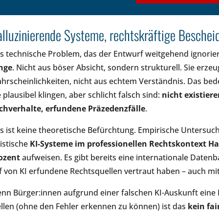
lluzinierende Systeme, rechtskräftige Beschei
s technische Problem, das der Entwurf weitgehend ignorie
nge
. Nicht aus böser Absicht, sondern strukturell. Sie erzeu
hrscheinlichkeiten, nicht aus echtem Verständnis. Das bed
e plausibel klingen, aber schlicht falsch sind:
nicht existier
chverhalte, erfundene Präzedenzfälle
.
s ist keine theoretische Befürchtung. Empirische Untersuchu
ristische
KI-Systeme im professionellen Rechtskontext Ha
ozent
aufweisen. Es gibt bereits eine internationale Datenb
f von KI erfundene Rechtsquellen vertraut haben – auch mi
nn Bürger:innen aufgrund einer falschen KI-Auskunft eine 
ellen (ohne den Fehler erkennen zu können) ist das
kein fa