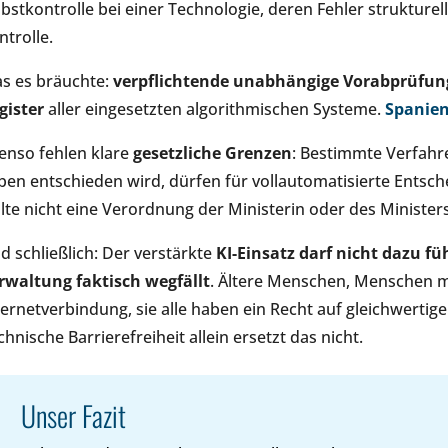
lbstkontrolle bei einer Technologie, deren Fehler strukturel
ntrolle.
s es bräuchte:
verpflichtende unabhängige Vorabprüfung,
gister
aller eingesetzten algorithmischen Systeme.
Spanie
enso fehlen klare
gesetzliche Grenzen
: Bestimmte Verfahr
ben entschieden wird, dürfen für vollautomatisierte Entsc
llte nicht eine Verordnung der Ministerin oder des Minister
d schließlich: Der verstärkte
KI-Einsatz darf nicht dazu fü
rwaltung faktisch wegfällt
. Ältere Menschen, Menschen m
ternetverbindung, sie alle haben ein Recht auf gleichwertig
chnische Barrierefreiheit allein ersetzt das nicht.
Unser Fazit