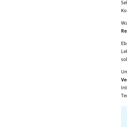
Se
Ko
Wa
Re
Eb
Le
so
Un
Ve
In
Te