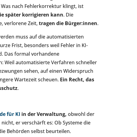
 Was nach Fehlerkorrektur klingt, ist
ie später korrigieren kann
. Die
, verlorene Zeit,
tragen die Bürger:innen
.
werden muss auf die automatisierten
kurze Frist, besonders weil Fehler in KI-
nd. Das formal vorhandene
h: Weil automatisierte Verfahren schneller
 gezwungen sehen, auf einen Widerspruch
längere Wartezeit scheuen.
Ein Recht, das
sschutz
.
e für KI
in der Verwaltung,
obwohl der
 nicht, er verschärft es: Ob Systeme die
die Behörden selbst beurteilen.