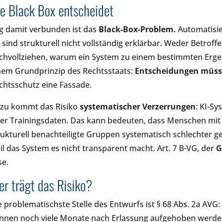
e Black Box entscheidet
g damit verbunden ist das
Black-Box-Problem.
Automatisie
e sind strukturell nicht vollständig erklärbar. Weder Betrof
chvollziehen, warum ein System zu einem bestimmten Erge
nem Grundprinzip des Rechtsstaats:
Entscheidungen müsse
chtsschutz eine Fassade.
zu kommt das Risiko
systematischer Verzerrungen
: KI-S
rer Trainingsdaten. Das kann bedeuten, dass Menschen mit
rukturell benachteiligte Gruppen systematisch schlechter 
il das System es nicht transparent macht. Art. 7 B-VG, der
G
se.
r trägt das Risiko?
e problematischste Stelle des Entwurfs ist § 68 Abs. 2a AVG
nnen noch viele Monate nach Erlassung aufgehoben werden,