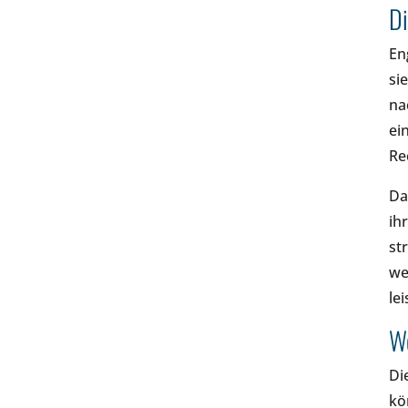
Di
En
si
na
ei
Re
Da
ih
st
we
lei
We
Di
kö