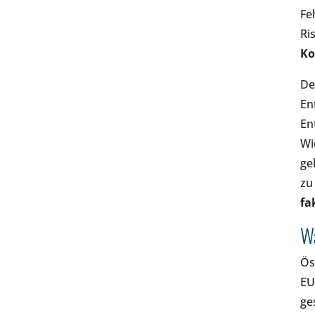
Fe
Ri
Ko
De
En
En
Wi
ge
zu
fa
Wa
Ös
EU
ge