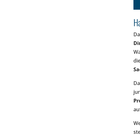
Ha
Da
Di
Wa
di
Sa
Da
ju
Pr
au
We
st