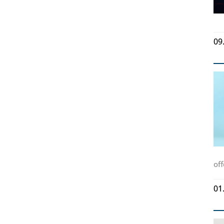
09
of
01