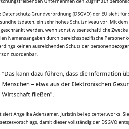
rschungstreibenden Unternehmen den Zugriff auf persönlic
e Datenschutz-Grundverordnung (DSGVO) der EU sieht für s
sundheitsdaten, ein sehr hohes Schutzniveau vor. Mit dem 
ngeschränkt werden, wenn sonst wissenschaftliche Zwecke
llen Namensangaben durch bereichsspezifische Personenke
lerdings keinen ausreichenden Schutz der personenbezogen
rson zuordenbar.
"Das kann dazu führen, dass die Information 
Menschen – etwa aus der Elektronischen Gesun
Wirtschaft fließen",
itisiert Angelika Adensamer, Juristin bei epicenter.works. Si
setzesvorschlags, damit dieser vollständig der DSGVO entsp