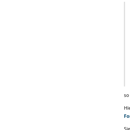
so
Hi
Fo
Si