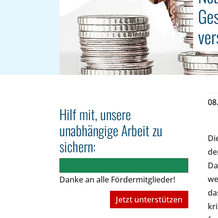
Ges
ver
08
Hilf mit, unsere
unabhängige Arbeit zu
Di
sichern:
de
Da
we
Danke an alle Fördermitglieder!
da
Jetzt unterstützen
kr