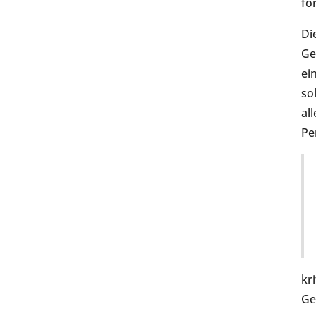
fo
Di
Ge
ei
so
al
Pe
kr
Ge