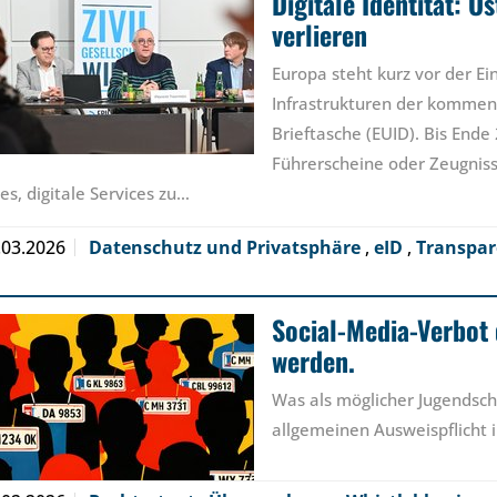
Digitale Identität: Ö
verlieren
Europa steht kurz vor der Ei
Infrastrukturen der kommend
Brieftasche (EUID). Bis Ende
Führerscheine oder Zeugnis
 es, digitale Services zu…
.03.2026
Datenschutz und Privatsphäre
,
eID
,
Transpa
Social-Media-Verbot 
werden.
Was als möglicher Jugendschu
allgemeinen Ausweispflicht 