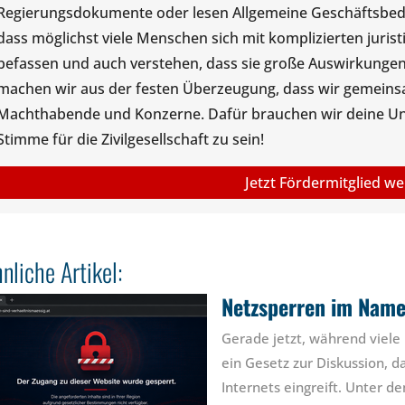
Regierungsdokumente oder lesen Allgemeine Geschäftsbedin
dass möglichst viele Menschen sich mit komplizierten juris
befassen und auch verstehen, dass sie große Auswirkungen
machen wir aus der festen Überzeugung, dass wir gemeinsam
Machthabende und Konzerne. Dafür brauchen wir deine Unte
Stimme für die Zivilgesellschaft zu sein!
Jetzt Fördermitglied w
nliche Artikel:
Netzsperren im Name
Gerade jetzt, während viele 
ein Gesetz zur Diskussion, da
Internets eingreift. Unter 