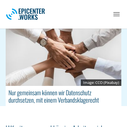
Skip to main navigation
Skip to main content
Skip to page footer
CCO (Pixabay)
Nur gemeinsam können wir Datenschutz
durchsetzen, mit einem Verbandsklagerecht