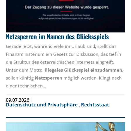
Netzsperren im Namen des Glücksspiels
Gerade jetzt, während viele im Urlaub sind, stellt das
Finanzministerium ein Gesetz zur Diskussion, das tief in
die Struktur des österreichischen Internets eingreift.
Unter dem Motto,
illegales Glücksspiel einzudämmen
,
sollen künftig
Netzsperren
möglich werden. Klingt nach
einer technischen…
09.07.2026
Datenschutz und Privatsphäre
,
Rechtsstaat