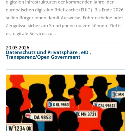
digitalen Infrastrukturen der kommenden Jahre: der
europäischen digitalen Brieftasche (EUID). Bis Ende 2026
sollen Bürger:innen damit Ausweise, Führerscheine oder
Zeugnisse sicher am Smartphone nutzen können. Ziel ist
es, digitale Services zu…
20.03.2026
Datenschutz und Privatsphäre
,
eID
,
Transparenz/Open Government