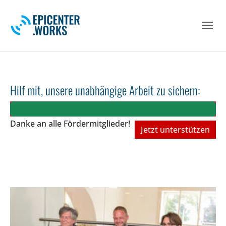
Skip to main navigation
Skip to main content
Skip to page footer
Hilf mit, unsere unabhängige Arbeit zu sichern:
Danke an alle Fördermitglieder!
Jetzt unterstützen