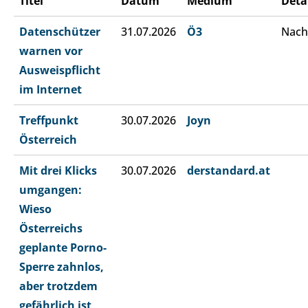
Titel
Datum
Medium
Deta
Datenschützer
31.07.2026
Ö3
Nach
warnen vor
Ausweispflicht
im Internet
Treffpunkt
30.07.2026
Joyn
Österreich
Mit drei Klicks
30.07.2026
derstandard.at
umgangen:
Wieso
Österreichs
geplante Porno-
Sperre zahnlos,
aber trotzdem
gefährlich ist