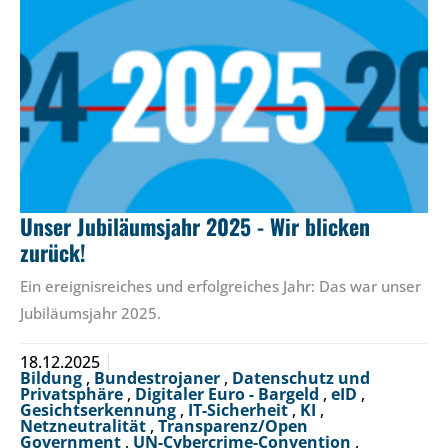
Unser Jubiläumsjahr 2025 - Wir blicken
zurück!
Ein ereignisreiches und erfolgreiches Jahr: Das war unser
Jubiläumsjahr 2025.
18.12.2025
Bildung
,
Bundestrojaner
,
Datenschutz und
Privatsphäre
,
Digitaler Euro - Bargeld
,
eID
,
Gesichtserkennung
,
IT-Sicherheit
,
KI
,
Netzneutralität
,
Transparenz/Open
Government
,
UN-Cybercrime-Convention
,