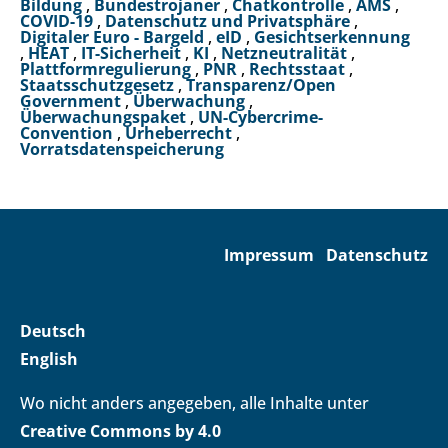
Bildung
,
Bundestrojaner
,
Chatkontrolle
,
AMS
,
COVID-19
,
Datenschutz und Privatsphäre
,
Digitaler Euro - Bargeld
,
eID
,
Gesichtserkennung
,
HEAT
,
IT-Sicherheit
,
KI
,
Netzneutralität
,
Plattformregulierung
,
PNR
,
Rechtsstaat
,
Staatsschutzgesetz
,
Transparenz/Open
Government
,
Überwachung
,
Überwachungspaket
,
UN-Cybercrime-
Convention
,
Urheberrecht
,
Vorratsdatenspeicherung
Impressum
Datenschutz
Deutsch
English
Wo nicht anders angegeben, alle Inhalte unter
Creative Commons by 4.0