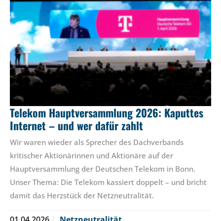
Telekom Hauptversammlung 2026: Kaputtes
Internet – und wer dafür zahlt
Wir waren wieder als Sprecher des Dachverbands
kritischer Aktionärinnen und Aktionäre auf der
Hauptversammlung der Deutschen Telekom in Bonn.
Unser Thema: Die Telekom kassiert doppelt – und bricht
damit das Herzstück der Netzneutralität.
01.04.2026
Netzneutralität