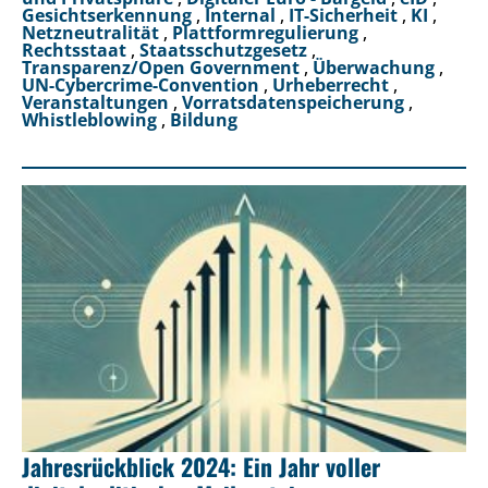
Gesichtserkennung
,
Internal
,
IT-Sicherheit
,
KI
,
Netzneutralität
,
Plattformregulierung
,
Rechtsstaat
,
Staatsschutzgesetz
,
Transparenz/Open Government
,
Überwachung
,
UN-Cybercrime-Convention
,
Urheberrecht
,
Veranstaltungen
,
Vorratsdatenspeicherung
,
Whistleblowing
,
Bildung
Jahresrückblick 2024: Ein Jahr voller