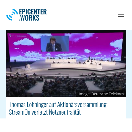
Skip to main navigation
Skip to main content
Skip to page footer
Deutsche Telekom
Thomas Lohninger auf Aktionärsversammlung:
StreamOn verletzt Netzneutralität