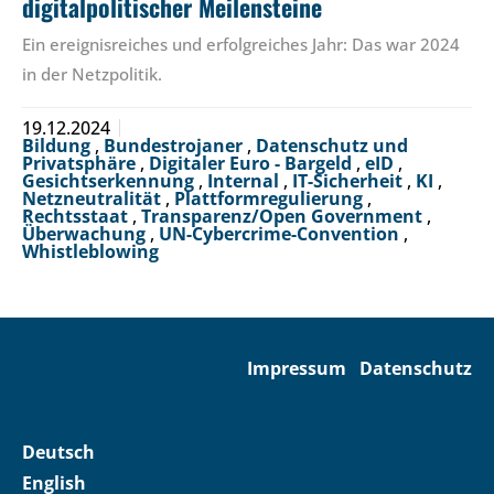
digitalpolitischer Meilensteine
Ein ereignisreiches und erfolgreiches Jahr: Das war 2024
in der Netzpolitik.
19.12.2024
Bildung
,
Bundestrojaner
,
Datenschutz und
Privatsphäre
,
Digitaler Euro - Bargeld
,
eID
,
Gesichtserkennung
,
Internal
,
IT-Sicherheit
,
KI
,
Netzneutralität
,
Plattformregulierung
,
Rechtsstaat
,
Transparenz/Open Government
,
Überwachung
,
UN-Cybercrime-Convention
,
Whistleblowing
Impressum
Datenschutz
Deutsch
English