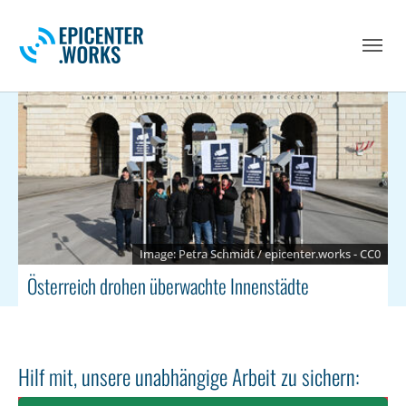
Skip to main navigation
Skip to main content
Skip to page footer
Petra Schmidt / epicenter.works - CC0
Österreich drohen überwachte Innenstädte
Hilf mit, unsere unabhängige Arbeit zu sichern: