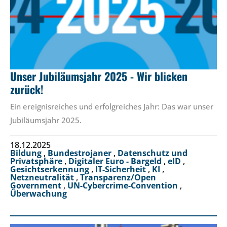
Unser Jubiläumsjahr 2025 - Wir blicken
zurück!
Ein ereignisreiches und erfolgreiches Jahr: Das war unser
Jubiläumsjahr 2025.
18.12.2025
Bildung
,
Bundestrojaner
,
Datenschutz und
Privatsphäre
,
Digitaler Euro - Bargeld
,
eID
,
Gesichtserkennung
,
IT-Sicherheit
,
KI
,
Netzneutralität
,
Transparenz/Open
Government
,
UN-Cybercrime-Convention
,
Überwachung