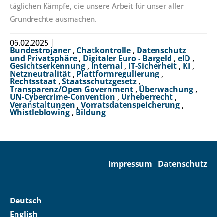
täglichen Kämpfe, die unsere Arbeit für unser aller
Grundrechte ausmachen.
06.02.2025
Bundestrojaner
,
Chatkontrolle
,
Datenschutz
und Privatsphäre
,
Digitaler Euro - Bargeld
,
eID
,
Gesichtserkennung
,
Internal
,
IT-Sicherheit
,
KI
,
Netzneutralität
,
Plattformregulierung
,
Rechtsstaat
,
Staatsschutzgesetz
,
Transparenz/Open Government
,
Überwachung
,
UN-Cybercrime-Convention
,
Urheberrecht
,
Veranstaltungen
,
Vorratsdatenspeicherung
,
Whistleblowing
,
Bildung
Impressum
Datenschutz
Deutsch
English