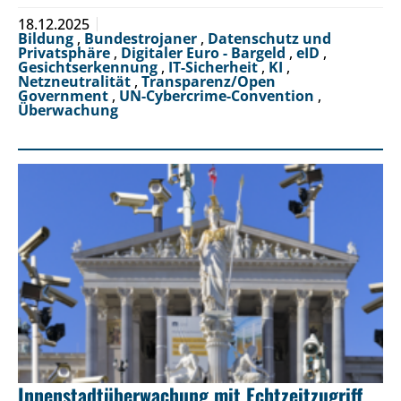
18.12.2025
Bildung
,
Bundestrojaner
,
Datenschutz und
Privatsphäre
,
Digitaler Euro - Bargeld
,
eID
,
Gesichtserkennung
,
IT-Sicherheit
,
KI
,
Netzneutralität
,
Transparenz/Open
Government
,
UN-Cybercrime-Convention
,
Überwachung
Innenstadtüberwachung mit Echtzeitzugriff