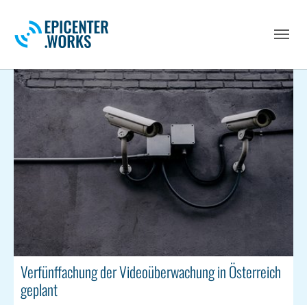
Skip to main navigation
Skip to main content
Skip to page footer
Verfünffachung der Videoüberwachung in Österreich
geplant