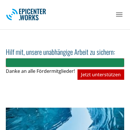
Skip to main navigation
Skip to main content
Skip to page footer
Hilf mit, unsere unabhängige Arbeit zu sichern:
Danke an alle Fördermitglieder!
Jetzt unterstützen