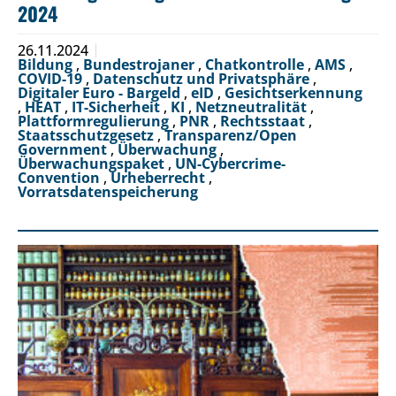
2024
26.11.2024
Bildung
,
Bundestrojaner
,
Chatkontrolle
,
AMS
,
COVID-19
,
Datenschutz und Privatsphäre
,
Digitaler Euro - Bargeld
,
eID
,
Gesichtserkennung
,
HEAT
,
IT-Sicherheit
,
KI
,
Netzneutralität
,
Plattformregulierung
,
PNR
,
Rechtsstaat
,
Staatsschutzgesetz
,
Transparenz/Open
Government
,
Überwachung
,
Überwachungspaket
,
UN-Cybercrime-
Convention
,
Urheberrecht
,
Vorratsdatenspeicherung