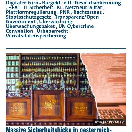
Digitaler Euro - Bargeld
,
eID
,
Gesichtserkennung
,
HEAT
,
IT-Sicherheit
,
KI
,
Netzneutralität
,
Plattformregulierung
,
PNR
,
Rechtsstaat
,
Staatsschutzgesetz
,
Transparenz/Open
Government
,
Überwachung
,
Überwachungspaket
,
UN-Cybercrime-
Convention
,
Urheberrecht
,
Vorratsdatenspeicherung
Pixabay
Massive Sicherheitslücke in oesterreich-