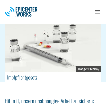
Skip to main navigation
Skip to main content
Skip to page footer
Pixabay
Impfpflichtgesetz
Hilf mit, unsere unabhängige Arbeit zu sichern: