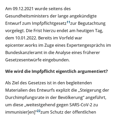
Am 09.12.2021 wurde seitens des
Gesundheitsministers der lange angekündigte
1
1
Entwurf zum Impfpflichtgesetz
zur Begutachtung
vorgelegt. Die Frist hierzu endet am heutigen Tag,
dem 10.01.2022. Bereits im Vorfeld war
epicenter.works im Zuge eines Expertengesprächs im
Bundeskanzleramt in die Analyse eines früherer
Gesetzesentwürfe eingebunden.
W
ie wird die Impfpflicht eigentlich argumentiert
?
Als Ziel des Gesetzes ist in den begleitenden
Materialien des Entwurfs explizit die „Steigerung der
Durchimpfungsrate in der Bevölkerung“ angeführt,
um diese „weitestgehend gegen SARS-CoV-2 zu
2
2
immunisier[en]“
zum Schutz der öffentlichen