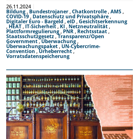
26.11.2024
Bildung
,
Bundestrojaner
,
Chatkontrolle
,
AMS
,
COVID-19
,
Datenschutz und Privatsphäre
,
Digitaler Euro - Bargeld
,
eID
,
Gesichtserkennung
,
HEAT
,
IT-Sicherheit
,
KI
,
Netzneutralität
,
Plattformregulierung
,
PNR
,
Rechtsstaat
,
Staatsschutzgesetz
,
Transparenz/Open
Government
,
Überwachung
,
Überwachungspaket
,
UN-Cybercrime-
Convention
,
Urheberrecht
,
Vorratsdatenspeicherung