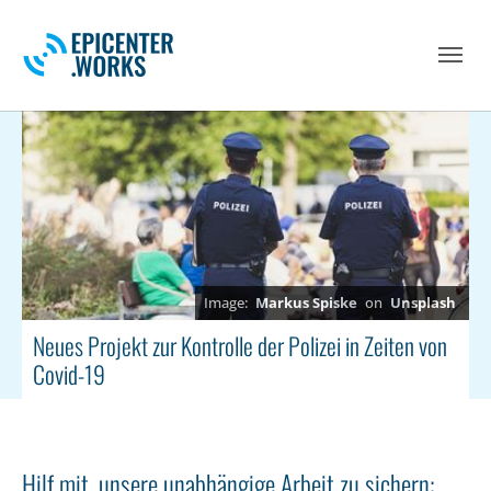
Skip to main navigation
Skip to main content
Skip to page footer
Markus Spiske
on
Unsplash
Neues Projekt zur Kontrolle der Polizei in Zeiten von
Covid-19
Hilf mit, unsere unabhängige Arbeit zu sichern: