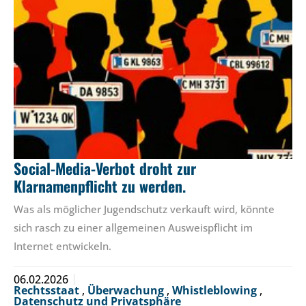
Social-Media-Verbot droht zur
Klarnamenpflicht zu werden.
Was als möglicher Jugendschutz verkauft wird, könnte
sich rasch zu einer allgemeinen Ausweispflicht im
Internet entwickeln.
06.02.2026
Rechtsstaat
,
Überwachung
,
Whistleblowing
,
Datenschutz und Privatsphäre