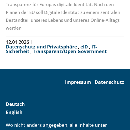
Transparenz für Europas digitale Identität. Nach den
Plänen der EU soll Digitale Identität zu einem zentralen
Bestandteil unseres Lebens und unseres Online-Alltags
werden.
12.01.2026
Datenschutz und Privatsphäre
,
eID
,
IT-
Sicherheit
,
Transparenz/Open Government
Impressum
Datenschutz
Deutsch
English
Wo nicht anders angegeben, alle Inhalte unter