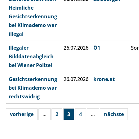
Heimliche
Gesichtserkennung
bei Klimademo war
illegal
Illegaler
26.07.2026
Ö1
Son
Bilddatenabgleich
bei Wiener Polizei
Gesichtserkennung
26.07.2026
krone.at
bei Klimademo war
rechtswidrig
vorherige
…
2
3
4
…
nächste