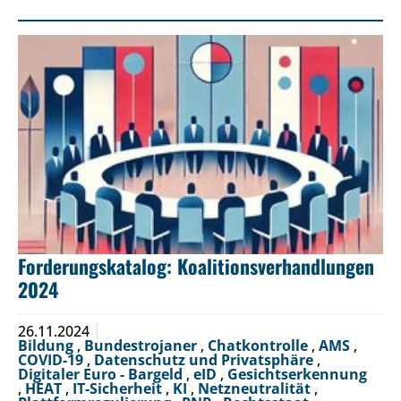
Forderungskatalog: Koalitionsverhandlungen
2024
26.11.2024
Bildung
,
Bundestrojaner
,
Chatkontrolle
,
AMS
,
COVID-19
,
Datenschutz und Privatsphäre
,
Digitaler Euro - Bargeld
,
eID
,
Gesichtserkennung
,
HEAT
,
IT-Sicherheit
,
KI
,
Netzneutralität
,