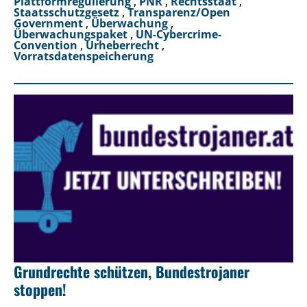
Plattformregulierung
,
PNR
,
Rechtsstaat
,
Staatsschutzgesetz
,
Transparenz/Open
Government
,
Überwachung
,
Überwachungspaket
,
UN-Cybercrime-
Convention
,
Urheberrecht
,
Vorratsdatenspeicherung
Grundrechte schützen, Bundestrojaner
stoppen!