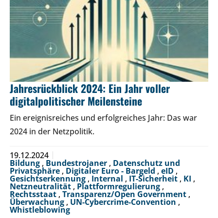
Jahresrückblick 2024: Ein Jahr voller
digitalpolitischer Meilensteine
Ein ereignisreiches und erfolgreiches Jahr: Das war
2024 in der Netzpolitik.
19.12.2024
Bildung
,
Bundestrojaner
,
Datenschutz und
Privatsphäre
,
Digitaler Euro - Bargeld
,
eID
,
Gesichtserkennung
,
Internal
,
IT-Sicherheit
,
KI
,
Netzneutralität
,
Plattformregulierung
,
Rechtsstaat
,
Transparenz/Open Government
,
Überwachung
,
UN-Cybercrime-Convention
,
Whistleblowing