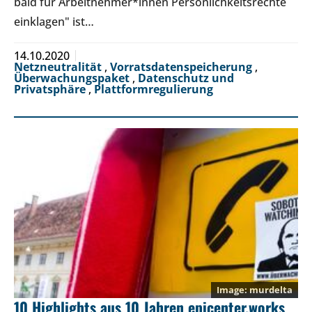
bald für Arbeitnehmer*innen Persönlichkeitsrechte
einklagen" ist…
14.10.2020
Netzneutralität
,
Vorratsdatenspeicherung
,
Überwachungspaket
,
Datenschutz und
Privatsphäre
,
Plattformregulierung
murdelta
10 Highlights aus 10 Jahren epicenter.works