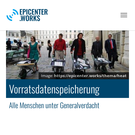
Skip to main navigation
Skip to main content
Skip to page footer
https://epicenter.works/thema/heat
Vorratsdatenspeicherung
Alle Menschen unter Generalverdacht