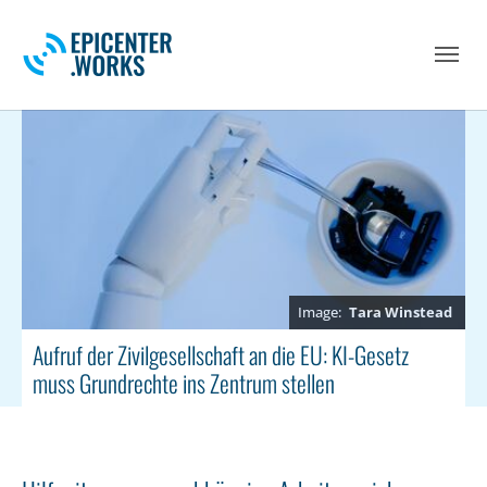
Skip to main navigation
Skip to main content
Skip to page footer
Tara Winstead
Aufruf der Zivilgesellschaft an die EU: KI-Gesetz
muss Grundrechte ins Zentrum stellen