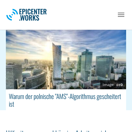
Skip to main navigation
Skip to main content
Skip to page footer
cc0
Warum der polnische "AMS"-Algorithmus gescheitert
ist