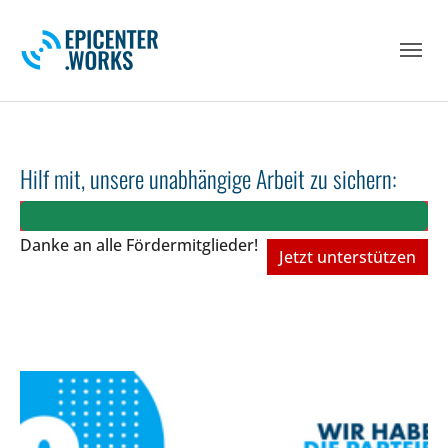
Skip to main navigation
Skip to main content
Skip to page footer
Hilf mit, unsere unabhängige Arbeit zu sichern:
Danke an alle Fördermitglieder!
Jetzt unterstützen