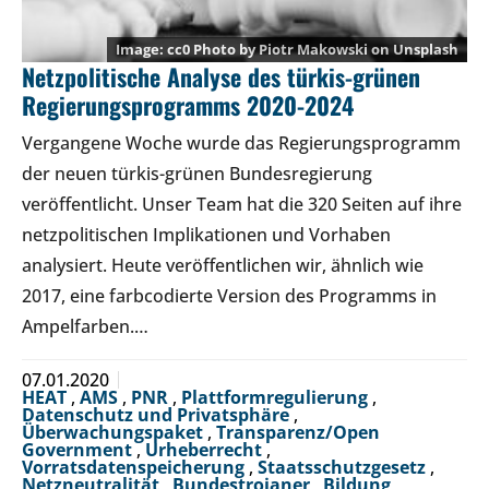
cc0 Photo by
Piotr Makowski
on
Unsplash
Netzpolitische Analyse des türkis-grünen
Regierungsprogramms 2020-2024
Vergangene Woche wurde das Regierungsprogramm
der neuen türkis-grünen Bundesregierung
veröffentlicht. Unser Team hat die 320 Seiten auf ihre
netzpolitischen Implikationen und Vorhaben
analysiert. Heute veröffentlichen wir, ähnlich wie
2017, eine farbcodierte Version des Programms in
Ampelfarben.…
07.01.2020
HEAT
,
AMS
,
PNR
,
Plattformregulierung
,
Datenschutz und Privatsphäre
,
Überwachungspaket
,
Transparenz/Open
Government
,
Urheberrecht
,
Vorratsdatenspeicherung
,
Staatsschutzgesetz
,
Netzneutralität
,
Bundestrojaner
,
Bildung