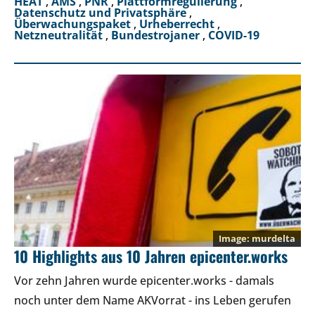
HEAT
,
AMS
,
PNR
,
Plattformregulierung
,
Datenschutz und Privatsphäre
,
Überwachungspaket
,
Urheberrecht
,
Netzneutralität
,
Bundestrojaner
,
COVID-19
murdelta
10 Highlights aus 10 Jahren epicenter.works
Vor zehn Jahren wurde epicenter.works - damals
noch unter dem Name AKVorrat - ins Leben gerufen