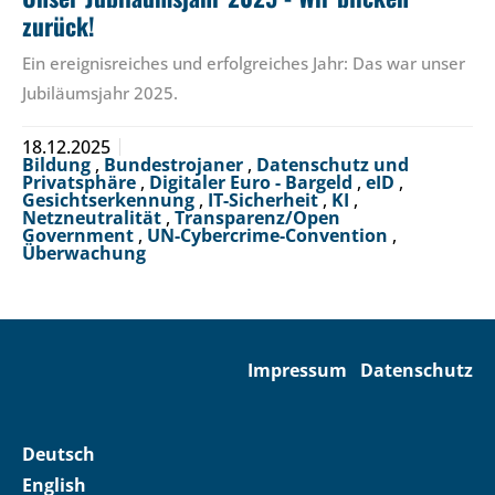
zurück!
Ein ereignisreiches und erfolgreiches Jahr: Das war unser
Jubiläumsjahr 2025.
18.12.2025
Bildung
,
Bundestrojaner
,
Datenschutz und
Privatsphäre
,
Digitaler Euro - Bargeld
,
eID
,
Gesichtserkennung
,
IT-Sicherheit
,
KI
,
Netzneutralität
,
Transparenz/Open
Government
,
UN-Cybercrime-Convention
,
Überwachung
Impressum
Datenschutz
Deutsch
English