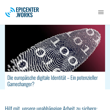
Skip to main navigation
Skip to main content
Skip to page footer
Die europäische digitale Identität – Ein potenzieller
Gamechanger?
Hilf mit, unsere unabhängige Arbeit zu sichern: