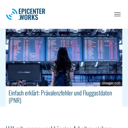
Skip to main navigation
Skip to main content
Skip to page footer
cc0
Einfach erklärt: Prävalenzfehler und Fluggastdaten
(PNR)