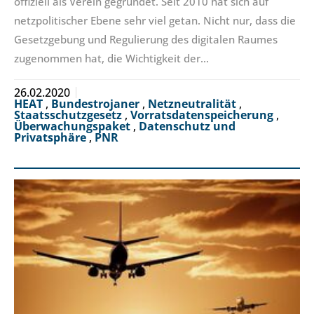
offiziell als Verein gegründet. Seit 2010 hat sich auf
netzpolitischer Ebene sehr viel getan. Nicht nur, dass die
Gesetzgebung und Regulierung des digitalen Raumes
zugenommen hat, die Wichtigkeit der…
26.02.2020
HEAT
,
Bundestrojaner
,
Netzneutralität
,
Staatsschutzgesetz
,
Vorratsdatenspeicherung
,
Überwachungspaket
,
Datenschutz und
Privatsphäre
,
PNR