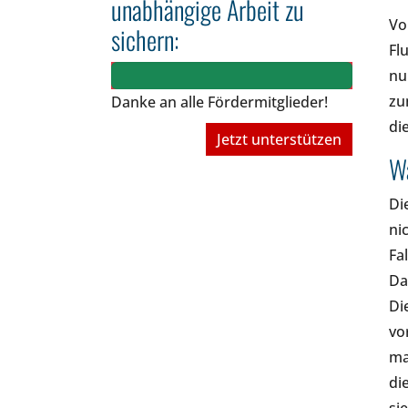
unabhängige Arbeit zu
Vo
sichern:
Fl
nu
zu
Danke an alle Fördermitglieder!
di
Jetzt unterstützen
W
Di
ni
Fa
Da
Di
vo
ma
di