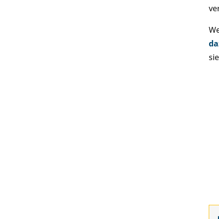
ve
We
da
si