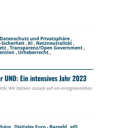
Datenschutz und Privatsphäre
,
T-Sicherheit
,
KI
,
Netzneutralität
,
etz
,
Transparenz/Open Government
,
ention
,
Urheberrecht
,
ur UNO: Ein intensives Jahr 2023
ik: Wir blicken zurück auf ein ereignisreiches
phäre
,
Digitaler Euro - Bargeld
,
eID
,