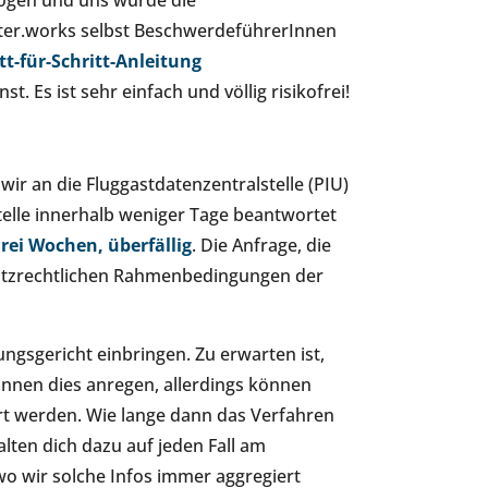
ogen und uns wurde die
enter.works selbst BeschwerdeführerInnen
tt-für-Schritt-Anleitung
 Es ist sehr einfach und völlig risikofrei!
r an die Fluggastdatenzentralstelle (PIU)
telle innerhalb weniger Tage beantwortet
drei Wochen, überfällig
. Die Anfrage, die
hutzrechtlichen Rahmenbedingungen der
gsgericht einbringen. Zu erwarten ist,
nnen dies anregen, allerdings können
rt werden. Wie lange dann das Verfahren
lten dich dazu auf jeden Fall am
 wo wir solche Infos immer aggregiert