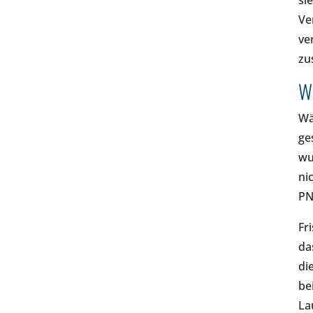
si
Ve
ve
zu
Wi
Wä
ge
wu
ni
PN
Fr
da
di
be
La