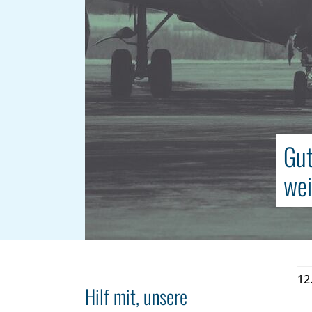
Gut
we
12
Hilf mit, unsere