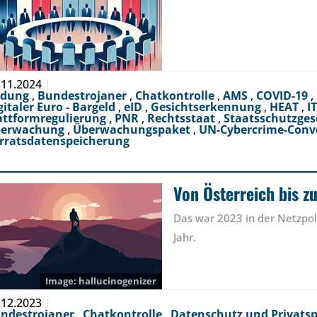
.11.2024
ldung
,
Bundestrojaner
,
Chatkontrolle
,
AMS
,
COVID-19
,
gitaler Euro - Bargeld
,
eID
,
Gesichtserkennung
,
HEAT
,
I
attformregulierung
,
PNR
,
Rechtsstaat
,
Staatsschutzges
berwachung
,
Überwachungspaket
,
UN-Cybercrime-Conv
rratsdatenspeicherung
Von Österreich bis z
Das war 2023 in der Netzpolit
Jahr.
hallucinogenizer
.12.2023
ndestrojaner
,
Chatkontrolle
,
Datenschutz und Privats