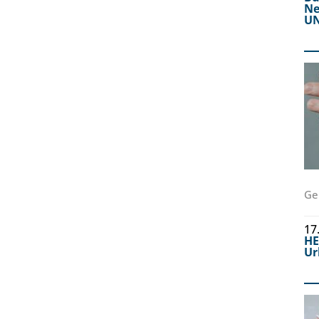
Ne
UN
Ge
17
H
Ur