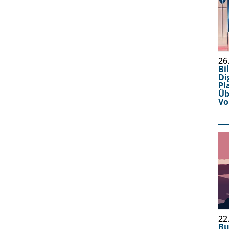
26
Bi
Di
Pl
Ü
Vo
22
Bu