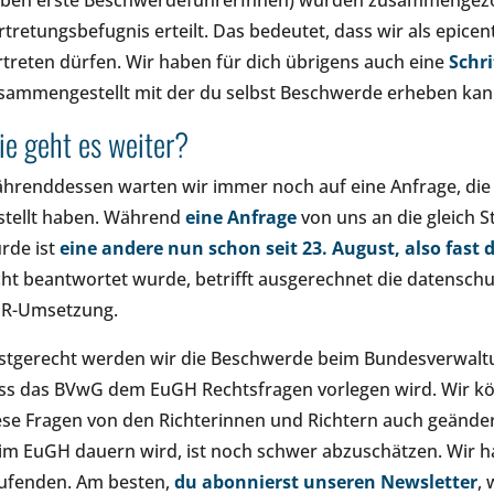
eben erste BeschwerdeführerInnen) wurden zusammengez
rtretungsbefugnis erteilt. Das bedeutet, dass wir als epic
rtreten dürfen. Wir haben für dich übrigens auch eine
Schri
sammengestellt mit der du selbst Beschwerde erheben kannst.
e geht es weiter?
hrenddessen warten wir immer noch auf eine Anfrage, die wi
stellt haben. Während
eine Anfrage
von uns an die gleich S
rde ist
eine andere nun schon seit 23. August, also fast 
cht beantwortet wurde, betrifft ausgerechnet die datensc
R-Umsetzung.
istgerecht werden wir die Beschwerde beim Bundesverwaltun
ss das BVwG dem EuGH Rechtsfragen vorlegen wird. Wir kö
ese Fragen von den Richterinnen und Richtern auch geände
im EuGH dauern wird, ist noch schwer abzuschätzen. Wir ha
ufenden. Am besten,
du abonnierst unseren Newsletter
,