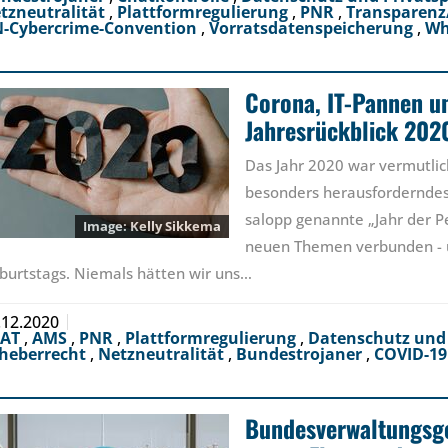
tzneutralität
,
Plattformregulierung
,
PNR
,
Transparen
-Cybercrime-Convention
,
Vorratsdatenspeicherung
,
Wh
Corona, IT-Pannen u
Jahresrückblick 202
Das Jahr 2020 war vermutlic
besonders herausforderndes
salopp genannte „Jahr der P
Kelly Sikkema
neuen Themen verbunden - u
burtstags. Niemals hätten wir uns…
.12.2020
EAT
,
AMS
,
PNR
,
Plattformregulierung
,
Datenschutz und
heberrecht
,
Netzneutralität
,
Bundestrojaner
,
COVID-19
Bundesverwaltungsge