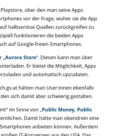
n Playstore, über den man seine Apps
rtphones vor der Frage, woher sie die App
uf halbseriöse Quellen zurückgreifen zu
ipiell funktionieren die beiden Apps
 auch auf Google-freien Smartphones.
r „
Aurora Store
“. Diesen kann man über
nterladen. Er bietet die Möglichkeit, Apps
erzuladen und automatisch upzudaten.
ch.gv.at hätten man User:innen ebenfalls
den sich damit aber schwierig gestalten.
mt“ im Sinne von „
Public Money, Public
öffentlichen. Damit hätte man obendrein eine
en Smartphones anbieten können. Außerdem
n großen IT-Konzernen aus den USA. Das