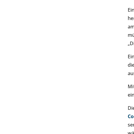
Ei
he
am
mü
„D
Ei
di
au
Mi
ei
Di
Co
se
wä