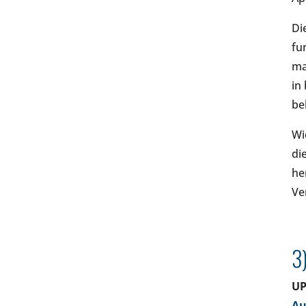
Di
fu
ma
in
be
Wi
di
he
Ve
3
UP
Au