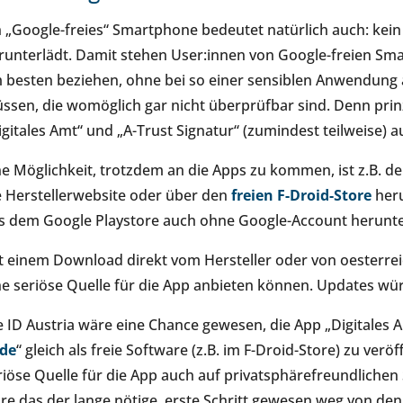
n „Google-freies“ Smartphone bedeutet natürlich auch: kei
runterlädt. Damit stehen User:innen von Google-freien Sma
 besten beziehen, ohne bei so einer sensiblen Anwendung a
ssen, die womöglich gar nicht überprüfbar sind. Denn prinz
igitales Amt“ und „A-Trust Signatur“ (zumindest teilweise)
ne Möglichkeit, trotzdem an die Apps zu kommen, ist z.B. de
e Herstellerwebsite oder über den
freien F-Droid-Store
heru
s dem Google Playstore auch ohne Google-Account herunt
t einem Download direkt vom Hersteller oder von oesterrei
ne seriöse Quelle für die App anbieten können. Updates wür
e ID Austria wäre eine Chance gewesen, die App „Digitales A
de
“ gleich als freie Software (z.B. im F-Droid-Store) zu ver
riöse Quelle für die App auch auf privatsphärefreundlich
re das der lange nötige, erste Schritt gewesen weg von de