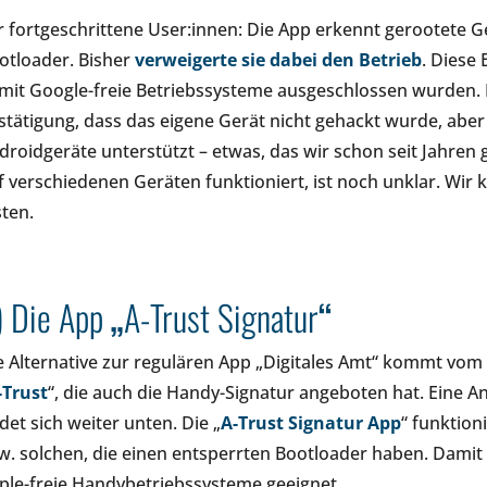
r fortgeschrittene User:innen: Die App erkennt gerootete 
otloader. Bisher
verweigert
e
sie dabei den Betrieb
. Diese
mit Google-freie Betriebssysteme ausgeschlossen wurden. 
stätigung, dass das eigene Gerät nicht gehackt wurde, aber
droidgeräte unterstützt – etwas, das wir schon seit Jahren 
f verschiedenen Geräten funktioniert, ist noch unklar. Wir 
sten.
) Die App
„
A-Trust Signatur
“
e Alternative zur regulären App „Digitales Amt“ kommt vom
-Trust
“, die auch die Handy-Signatur angeboten hat. Eine A
ndet sich weiter unten. Die „
A-Trust Signatur
App
“ funktio
w. solchen, die einen entsperrten Bootloader haben. Damit i
ple-freie Handybetriebssysteme geeignet.