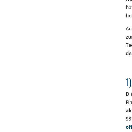
hä
ho
Au
zu
Te
de
1
Di
Fi
ak
S8
of