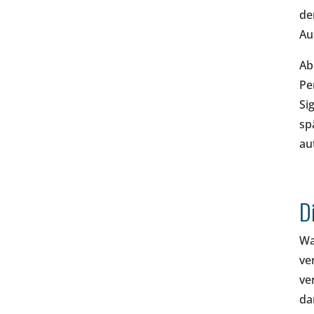
de
Au
Ab
Pe
Si
sp
au
Di
Wa
ve
ve
da