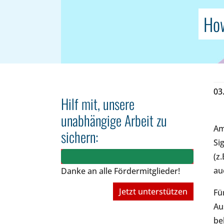
How
03
Hilf mit, unsere
unabhängige Arbeit zu
Am
sichern:
Si
(z
au
Danke an alle Fördermitglieder!
Jetzt unterstützen
Fü
Au
be