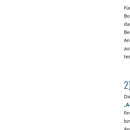
Fü
Bo
da
Be
An
au
te
2
Di
„
A
fi
bz
Ap