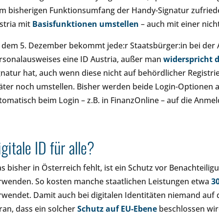
m bisherigen Funktionsumfang der Handy-Signatur zufrieden
stria mit
Basisfunktionen umstellen
– auch mit einer nic
 dem 5. Dezember bekommt jede:r Staatsbürger:in bei der 
rsonalausweises eine ID Austria, außer man
widerspricht d
gnatur hat, auch wenn diese nicht auf behördlicher Registr
äter noch umstellen. Bisher werden beide Login-Optionen
tomatisch beim Login – z.B. in FinanzOnline – auf die Anmel
gitale ID für alle?
s bisher in Österreich fehlt, ist ein Schutz vor Benachteili
rwenden. So kosten manche staatlichen Leistungen etwa
3
rwendet. Damit auch bei digitalen Identitäten niemand auf d
ran, dass ein solcher
Schutz auf EU-Ebene
beschlossen wir