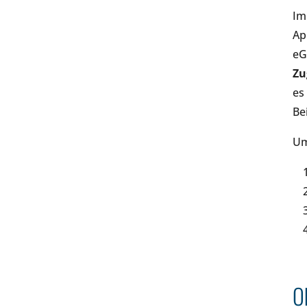
Im
Ap
eG
Zu
es
Be
Um
O