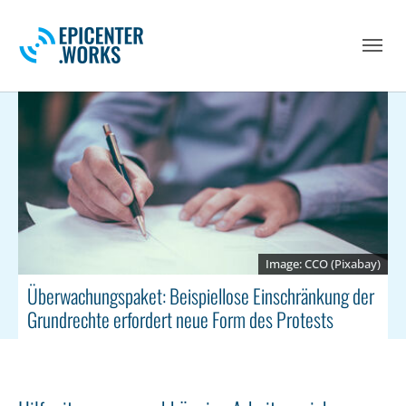
Skip to main navigation
Skip to main content
Skip to page footer
CCO (Pixabay)
Überwachungspaket: Beispiellose Einschränkung der
Grundrechte erfordert neue Form des Protests