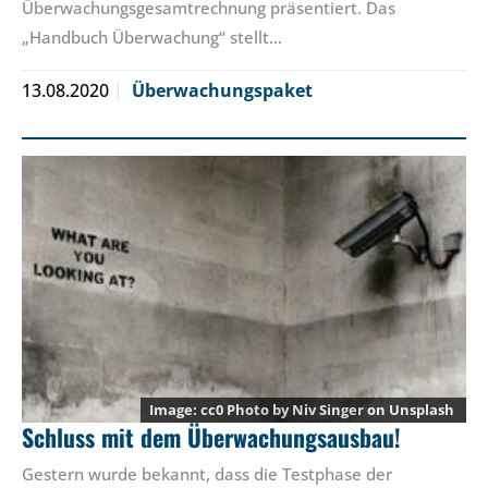
Überwachungsgesamtrechnung präsentiert. Das
„Handbuch Überwachung“ stellt…
13.08.2020
Überwachungspaket
cc0 Photo by
Niv Singer
on
Unsplash
Schluss mit dem Überwachungsausbau!
Gestern wurde bekannt, dass die Testphase der