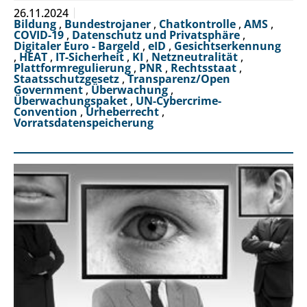
26.11.2024
Bildung
,
Bundestrojaner
,
Chatkontrolle
,
AMS
,
COVID-19
,
Datenschutz und Privatsphäre
,
Digitaler Euro - Bargeld
,
eID
,
Gesichtserkennung
,
HEAT
,
IT-Sicherheit
,
KI
,
Netzneutralität
,
Plattformregulierung
,
PNR
,
Rechtsstaat
,
Staatsschutzgesetz
,
Transparenz/Open
Government
,
Überwachung
,
Überwachungspaket
,
UN-Cybercrime-
Convention
,
Urheberrecht
,
Vorratsdatenspeicherung