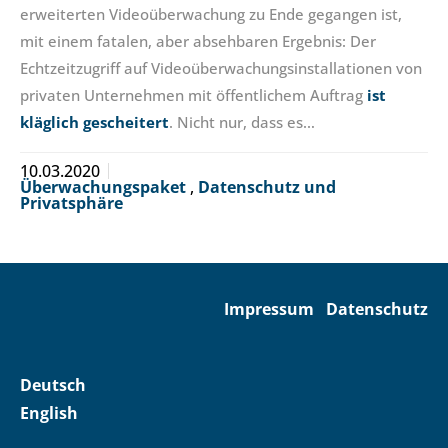
erweiterten Videoüberwachung zu Ende gegangen ist,
mit einem fatalen, aber absehbaren Ergebnis: Der
Echtzeitzugriff auf Videoüberwachungsinstallationen von
privaten Unternehmen mit öffentlichem Auftrag
ist
kläglich gescheitert
. Nicht nur, dass es…
10.03.2020
Überwachungspaket
,
Datenschutz und
Privatsphäre
Impressum
Datenschutz
Deutsch
English