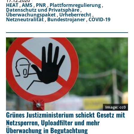
17.12.2020
HEAT
,
AMS
,
PNR
,
Plattformregulierung
,
Datenschutz und Privatsphäre
,
Überwachungspaket
,
Urheberrecht
,
Netzneutralität
,
Bundestrojaner
,
COVID-19
cc0
Grünes Justizministerium schickt Gesetz mit
Netzsperren, Uploadfilter und mehr
Überwachung in Begutachtung