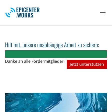
Skip to main navigation
Skip to main content
Skip to page footer
Hilf mit, unsere unabhängige Arbeit zu sichern:
Danke an alle Fördermitglieder!
Jetzt unterstützen