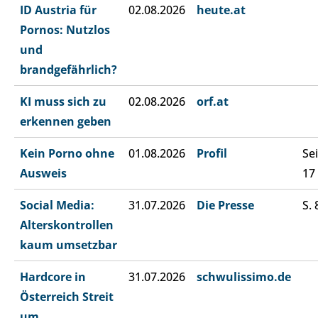
ID Austria für
02.08.2026
heute.at
Pornos: Nutzlos
und
brandgefährlich?
KI muss sich zu
02.08.2026
orf.at
erkennen geben
Kein Porno ohne
01.08.2026
Profil
Sei
Ausweis
17
Social Media:
31.07.2026
Die Presse
S. 
Alterskontrollen
kaum umsetzbar
Hardcore in
31.07.2026
schwulissimo.de
Österreich Streit
um