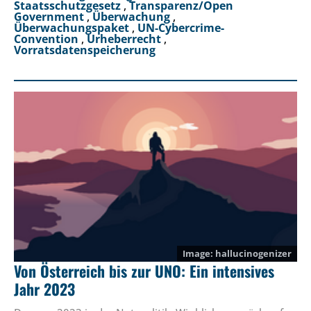
Staatsschutzgesetz
,
Transparenz/Open
Government
,
Überwachung
,
Überwachungspaket
,
UN-Cybercrime-
Convention
,
Urheberrecht
,
Vorratsdatenspeicherung
hallucinogenizer
Von Österreich bis zur UNO: Ein intensives
Jahr 2023