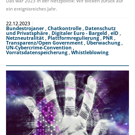
Das war 2023 in der Netzpolitik: Wir blicken zurück auf
ein ereignisreiches Jahr.
22.12.2023
Bundestrojaner
,
Chatkontrolle
,
Datenschutz
und Privatsphäre
,
Digitaler Euro - Bargeld
,
eID
,
Netzneutralität
,
Plattformregulierung
,
PNR
,
Transparenz/Open Government
,
Überwachung
,
UN-Cybercrime-Convention
,
Vorratsdatenspeicherung
,
Whistleblowing