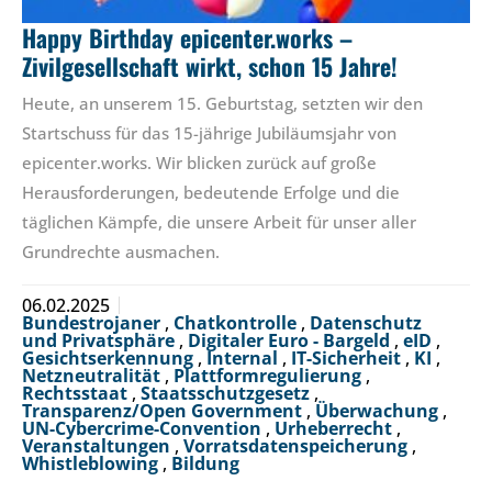
Happy Birthday epicenter.works –
Zivilgesellschaft wirkt, schon 15 Jahre!
Heute, an unserem 15. Geburtstag, setzten wir den
Startschuss für das 15-jährige Jubiläumsjahr von
epicenter.works. Wir blicken zurück auf große
Herausforderungen, bedeutende Erfolge und die
täglichen Kämpfe, die unsere Arbeit für unser aller
Grundrechte ausmachen.
06.02.2025
Bundestrojaner
,
Chatkontrolle
,
Datenschutz
und Privatsphäre
,
Digitaler Euro - Bargeld
,
eID
,
Gesichtserkennung
,
Internal
,
IT-Sicherheit
,
KI
,
Netzneutralität
,
Plattformregulierung
,
Rechtsstaat
,
Staatsschutzgesetz
,
Transparenz/Open Government
,
Überwachung
,
UN-Cybercrime-Convention
,
Urheberrecht
,
Veranstaltungen
,
Vorratsdatenspeicherung
,
Whistleblowing
,
Bildung