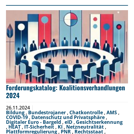
Forderungskatalog: Koalitionsverhandlungen
2024
26.11.2024
Bildung
,
Bundestrojaner
,
Chatkontrolle
,
AMS
,
COVID-19
,
Datenschutz und Privatsphäre
,
Digitaler Euro - Bargeld
,
eID
,
Gesichtserkennung
,
HEAT
,
IT-Sicherheit
,
KI
,
Netzneutralität
,
Plattformregulierung
,
PNR
,
Rechtsstaat
,