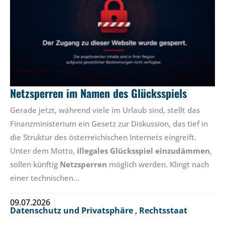
Netzsperren im Namen des Glücksspiels
Gerade jetzt, während viele im Urlaub sind, stellt das
Finanzministerium ein Gesetz zur Diskussion, das tief in
die Struktur des österreichischen Internets eingreift.
Unter dem Motto,
illegales Glücksspiel einzudämmen
,
sollen künftig
Netzsperren
möglich werden. Klingt nach
einer technischen…
09.07.2026
Datenschutz und Privatsphäre
,
Rechtsstaat