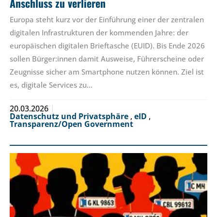
Anschluss zu verlieren
Europa steht kurz vor der Einführung einer der zentralen
digitalen Infrastrukturen der kommenden Jahre: der
europäischen digitalen Brieftasche (EUID). Bis Ende 2026
sollen Bürger:innen damit Ausweise, Führerscheine oder
Zeugnisse sicher am Smartphone nutzen können. Ziel ist
es, digitale Services zu…
20.03.2026
Datenschutz und Privatsphäre
,
eID
,
Transparenz/Open Government