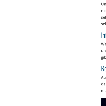
Un
ni
se
se
In
We
un
gi
Re
Au
da
mu