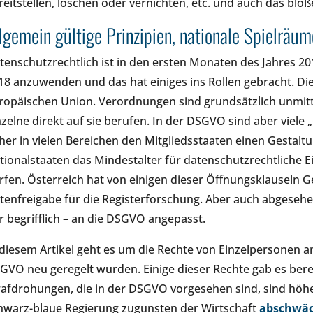
reitstellen, löschen oder vernichten, etc. und auch das bloß
lgemein gültige Prinzipien, nationale Spielräum
tenschutzrechtlich ist in den ersten Monaten des Jahres 201
18 anzuwenden und das hat einiges ins Rollen gebracht. Di
ropäischen Union. Verordnungen sind grundsätzlich unmit
nzelne direkt auf sie berufen. In der DSGVO sind aber viele 
her in vielen Bereichen den Mitgliedsstaaten einen Gestaltun
tionalstaaten das Mindestalter für datenschutzrechtliche E
rfen. Österreich hat von einigen dieser Öffnungsklauseln Geb
tenfreigabe für die Registerforschung. Aber auch abgeseh
r begrifflich – an die DSGVO angepasst.
 diesem Artikel geht es um die Rechte von Einzelpersonen 
GVO neu geregelt wurden. Einige dieser Rechte gab es bere
rafdrohungen, die in der DSGVO vorgesehen sind, sind höher 
hwarz-blaue Regierung zugunsten der Wirtschaft
abschwä