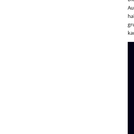
Au
ha
gr
ka