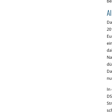
be
Al
Da
20
Eu
ei
da
Na
dü
Da
nu
In
DS
St
sc