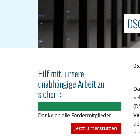
DSG
05
Hilf mit, unsere
unabhängige Arbeit zu
Da
sichern:
Se
(D
Ve
Danke an alle Fördermitglieder!
de
Jetzt unterstützen
er