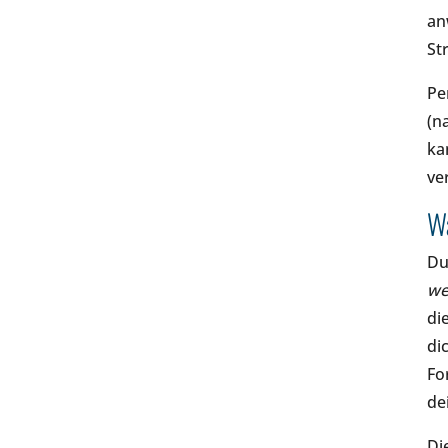
an
St
Pe
(n
ka
ve
Wa
Du
we
di
di
Fo
de
Di