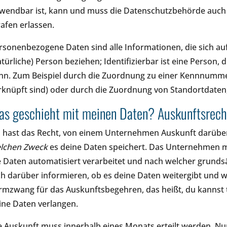
wendbar ist, kann und muss die Datenschutzbehörde auch 
rafen erlassen.
rsonenbezogene Daten sind alle Informationen, die sich auf e
atürliche) Person beziehen; Identifizierbar ist eine Person, d
nn. Zum Beispiel durch die Zuordnung zu einer Kennnumme
rknüpft sind) oder durch die Zuordnung von Standortdaten,
s geschieht mit meinen Daten? Auskunftsrech
 hast das Recht, von einem Unternehmen Auskunft darüber
lchen Zweck
es deine Daten speichert. Das Unternehmen m
e Daten automatisiert verarbeitet und nach welcher grundsä
ch darüber informieren, ob es deine Daten weitergibt und w
rmzwang für das Auskunftsbegehren, das heißt, du kannst 
ine Daten verlangen.
e Auskunft muss innerhalb eines Monats erteilt werden. N