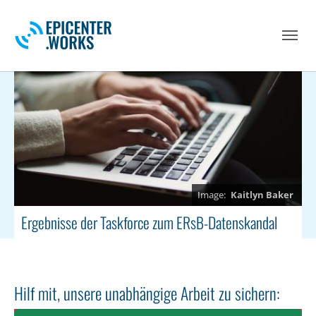
Skip to main navigation
Skip to main content
Skip to page footer
Kaitlyn Baker
Ergebnisse der Taskforce zum ERsB-Datenskandal
Hilf mit, unsere unabhängige Arbeit zu sichern: