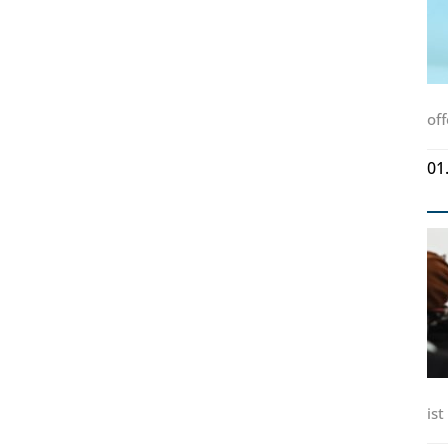
of
01
ist