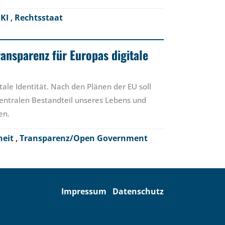
,
KI
,
Rechtsstaat
ransparenz für Europas digitale
tale Identität. Nach den Plänen der EU soll
 zentralen Bestandteil unseres Lebens und
en.
heit
,
Transparenz/Open Government
Impressum
Datenschutz