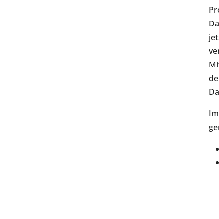
Pr
Da
je
ve
Mi
de
Da
Im
ge