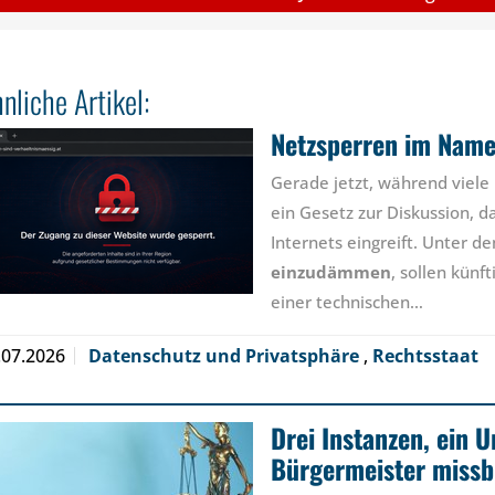
nliche Artikel:
Netzsperren im Name
Gerade jetzt, während viele 
ein Gesetz zur Diskussion, da
Internets eingreift. Unter 
einzudämmen
, sollen künft
einer technischen…
.07.2026
Datenschutz und Privatsphäre
,
Rechtsstaat
Drei Instanzen, ein U
Bürgermeister missb