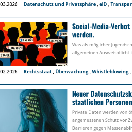
.03.2026
Datenschutz und Privatsphäre
,
eID
,
Transpa
Social-Media-Verbot 
werden.
Was als möglicher Jugendschu
allgemeinen Ausweispflicht 
.02.2026
Rechtsstaat
,
Überwachung
,
Whistleblowing
,
Neuer Datenschutzsk
staatlichen Persone
Private Daten werden von öf
angemessenen Schutz vor Z
Barrieren gegen Massenabfr