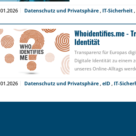
.01.2026
Datenschutz und Privatsphäre
,
IT-Sicherheit
Whoidentifies.me - T
Identität
Transparenz für Europas digi
Digitale Identität zu einem
unseres Online-Alltags werd
.01.2026
Datenschutz und Privatsphäre
,
eID
,
IT-Sicher