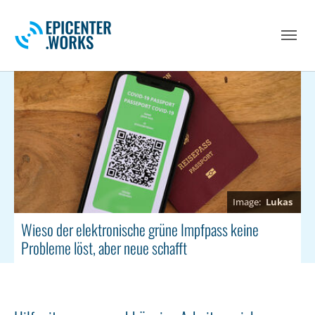
Skip to main navigation
Skip to main content
Skip to page footer
Lukas
Wieso der elektronische grüne Impfpass keine
Probleme löst, aber neue schafft