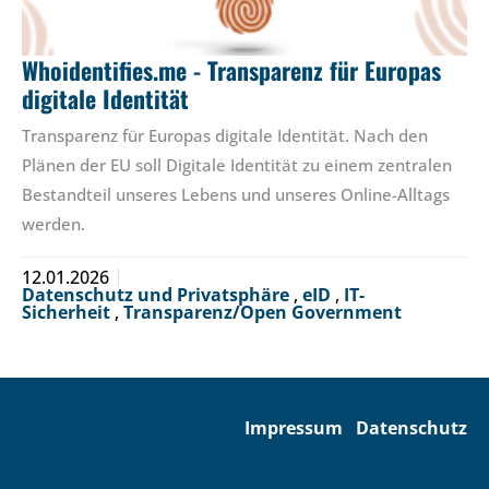
Whoidentifies.me - Transparenz für Europas
digitale Identität
Transparenz für Europas digitale Identität. Nach den
Plänen der EU soll Digitale Identität zu einem zentralen
Bestandteil unseres Lebens und unseres Online-Alltags
werden.
12.01.2026
Datenschutz und Privatsphäre
,
eID
,
IT-
Sicherheit
,
Transparenz/Open Government
Impressum
Datenschutz