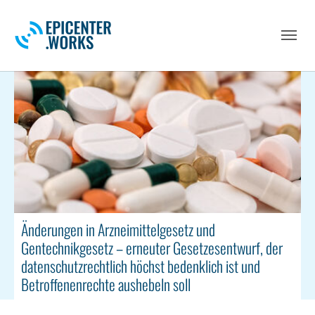
Skip to main navigation
Skip to main content
Skip to page footer
Änderungen in Arzneimittelgesetz und
Gentechnikgesetz – erneuter Gesetzesentwurf, der
datenschutzrechtlich höchst bedenklich ist und
Betroffenenrechte aushebeln soll