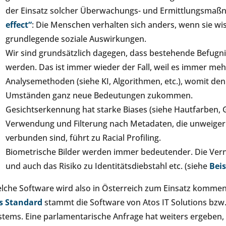
der Einsatz solcher Überwachungs- und Ermittlungsma
effect“
: Die Menschen verhalten sich anders, wenn sie wi
grundlegende soziale Auswirkungen.
Wir sind grundsätzlich dagegen, dass bestehende Befugn
werden. Das ist immer wieder der Fall, weil es immer me
Analysemethoden (siehe KI, Algorithmen, etc.), womit den
Umständen ganz neue Bedeutungen zukommen.
Gesichtserkennung hat starke Biases (siehe Hautfarben, 
Verwendung und Filterung nach Metadaten, die unweiger
verbunden sind, führt zu Racial Profiling.
Biometrische Bilder werden immer bedeutender. Die Vern
und auch das Risiko zu Identitätsdiebstahl etc. (siehe
Bei
lche Software wird also in Österreich zum Einsatz komme
s Standard
stammt die Software von Atos IT Solutions bz
stems. Eine parlamentarische Anfrage hat weiters ergeben,