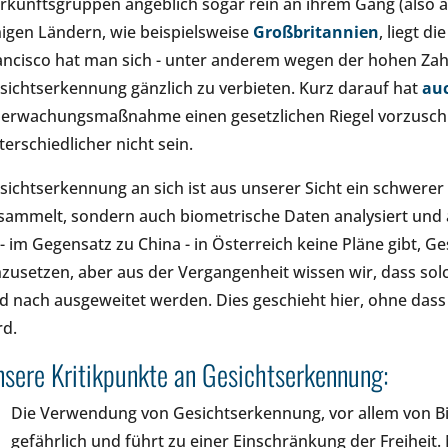
rkunftsgruppen angeblich sogar rein an ihrem Gang (also au
nigen Ländern, wie beispielsweise
Großbritannien
, liegt d
ancisco hat man sich - unter anderem wegen der hohen Zahl a
sichtserkennung gänzlich zu verbieten. Kurz darauf hat
au
erwachungsmaßnahme einen gesetzlichen Riegel vorzuschi
terschiedlicher nicht sein.
sichtserkennung an sich ist aus unserer Sicht ein schwerer 
sammelt, sondern auch biometrische Daten analysiert und a
 - im Gegensatz zu China - in Österreich keine Pläne gibt, G
nzusetzen, aber aus der Vergangenheit wissen wir, dass sol
d nach ausgeweitet werden. Dies geschieht hier, ohne das
rd.
sere Kritikpunkte an Gesichtserkennung:
Die Verwendung von Gesichtserkennung, vor allem von Bi
gefährlich und führt zu einer Einschränkung der Freihei