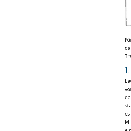
Fü
da
Tr
1
La
vo
da
st
es
Mi
ei