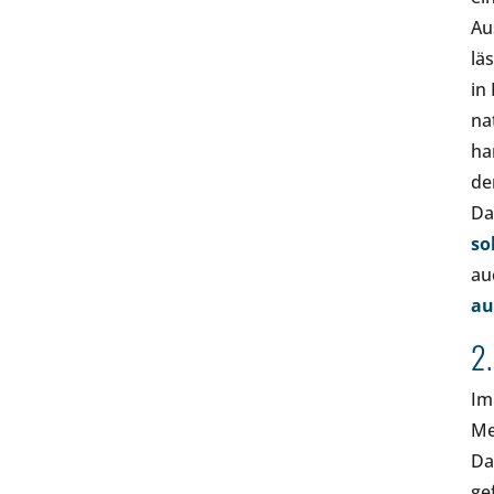
Au
lä
in
na
ha
de
Da
so
au
au
2.
Im
Me
Da
ge