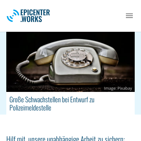
Skip to main navigation
Skip to main content
Skip to page footer
Pixabay
Große Schwachstellen bei Entwurf zu
Polizeimeldestelle
Hilf mit, unsere unabhängige Arbeit zu sichern: