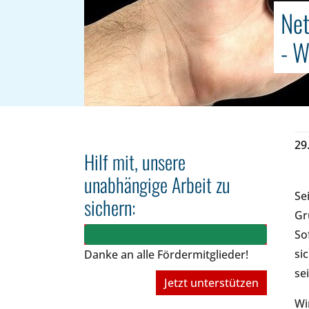
Net
- W
29
Hilf mit, unsere
unabhängige Arbeit zu
Se
sichern:
Gr
So
si
Danke an alle Fördermitglieder!
se
Jetzt unterstützen
Wi