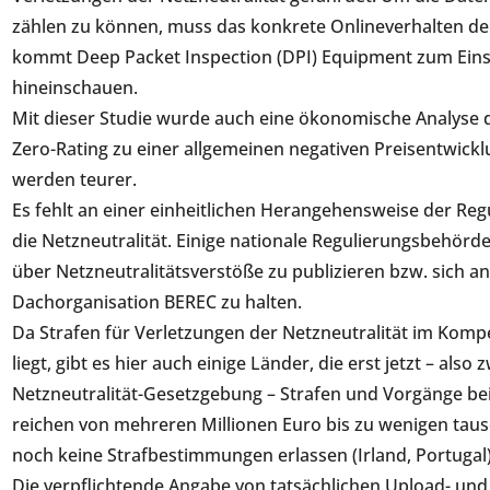
zählen zu können, muss das konkrete Onlineverhalten d
kommt Deep Packet Inspection (DPI) Equipment zum Einsat
hineinschauen.
Mit dieser Studie wurde auch eine ökonomische Analyse d
Zero-Rating zu einer allgemeinen negativen Preisentwick
werden teurer.
Es fehlt an einer einheitlichen Herangehensweise der R
die Netzneutralität. Einige nationale Regulierungsbehörde
über Netzneutralitätsverstöße zu publizieren bzw. sich 
Dachorganisation BEREC zu halten.
Da Strafen für Verletzungen der Netzneutralität im Komp
liegt, gibt es hier auch einige Länder, die erst jetzt – als
Netzneutralität-Gesetzgebung – Strafen und Vorgänge bei
reichen von mehreren Millionen Euro bis zu wenigen tau
noch keine Strafbestimmungen erlassen (Irland, Portuga
Die verpflichtende Angabe von tatsächlichen Upload- un