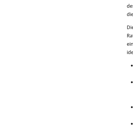
de
di
Di
Ra
ei
id