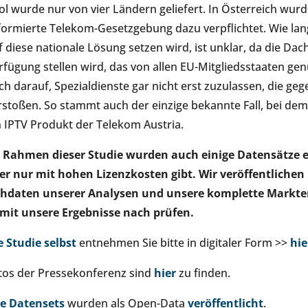
ol wurde nur von vier Ländern geliefert. In Österreich wurd
formierte Telekom-Gesetzgebung dazu verpflichtet. Wie la
f diese nationale Lösung setzen wird, ist unklar, da die D
rfügung stellen wird, das von allen EU-Mitgliedsstaaten ge
ch darauf, Spezialdienste gar nicht erst zuzulassen, die geg
rstoßen. So stammt auch der einzige bekannte Fall, bei dem 
n IPTV Produkt der Telekom Austria.
 Rahmen dieser Studie wurden auch einige Datensätze er
er nur mit hohen Lizenzkosten gibt. Wir veröffentlichen 
hdaten unserer Analysen und unsere komplette Markter
mit unsere Ergebnisse nach prüfen.
e Studie selbst
entnehmen Sie bitte in digitaler Form >>
hie
tos der Pressekonferenz sind
hier
zu finden.
le Datensets
wurden als Open-Data
veröffentlicht
.