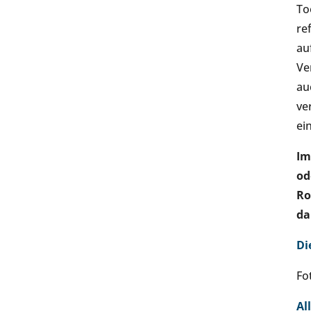
To
re
au
Ve
au
ve
ei
Im
od
Ro
da
Di
Fo
Al