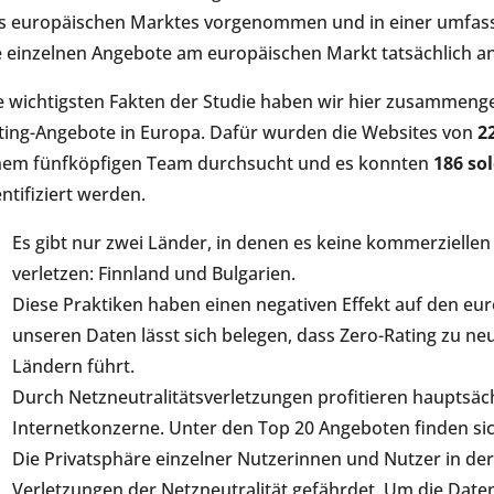
s europäischen Marktes vorgenommen und in einer umfasse
e einzelnen Angebote am europäischen Markt tatsächlich an
e wichtigsten Fakten der Studie haben wir hier zusammenge
ting-Angebote in Europa. Dafür wurden die Websites von
2
nem fünfköpfigen Team durchsucht und es konnten
186 so
entifiziert werden.
Es gibt nur zwei Länder, in denen es keine kommerziellen 
verletzen: Finnland und Bulgarien.
Diese Praktiken haben einen negativen Effekt auf den eur
unseren Daten lässt sich belegen, dass Zero-Rating zu n
Ländern führt.
Durch Netzneutralitätsverletzungen profitieren hauptsäc
Internetkonzerne. Unter den Top 20 Angeboten finden si
Die Privatsphäre einzelner Nutzerinnen und Nutzer in de
Verletzungen der Netzneutralität gefährdet. Um die Da