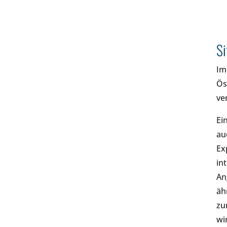
Si
Im
Ös
ve
Ei
au
Ex
in
An
äh
zu
wi