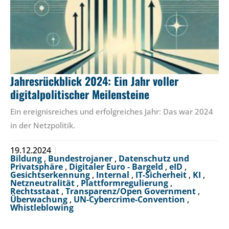
Jahresrückblick 2024: Ein Jahr voller
digitalpolitischer Meilensteine
Ein ereignisreiches und erfolgreiches Jahr: Das war 2024
in der Netzpolitik.
19.12.2024
Bildung
,
Bundestrojaner
,
Datenschutz und
Privatsphäre
,
Digitaler Euro - Bargeld
,
eID
,
Gesichtserkennung
,
Internal
,
IT-Sicherheit
,
KI
,
Netzneutralität
,
Plattformregulierung
,
Rechtsstaat
,
Transparenz/Open Government
,
Überwachung
,
UN-Cybercrime-Convention
,
Whistleblowing