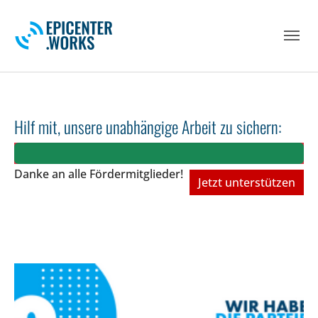
Skip to main navigation
Skip to main content
Skip to page footer
Hilf mit, unsere unabhängige Arbeit zu sichern:
Danke an alle Fördermitglieder!
Jetzt unterstützen