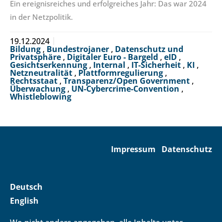
Ein ereignisreiches und erfolgreiches Jahr: Das war 2024
in der Netzpolitik.
19.12.2024
Bildung
,
Bundestrojaner
,
Datenschutz und
Privatsphäre
,
Digitaler Euro - Bargeld
,
eID
,
Gesichtserkennung
,
Internal
,
IT-Sicherheit
,
KI
,
Netzneutralität
,
Plattformregulierung
,
Rechtsstaat
,
Transparenz/Open Government
,
Überwachung
,
UN-Cybercrime-Convention
,
Whistleblowing
Impressum
Datenschutz
Deutsch
English