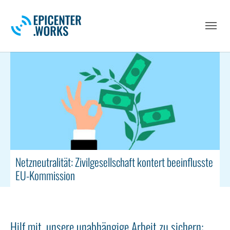
Skip to main navigation
Skip to main content
Skip to page footer
Netzneutralität: Zivilgesellschaft kontert beeinflusste
EU-Kommission
Hilf mit, unsere unabhängige Arbeit zu sichern: