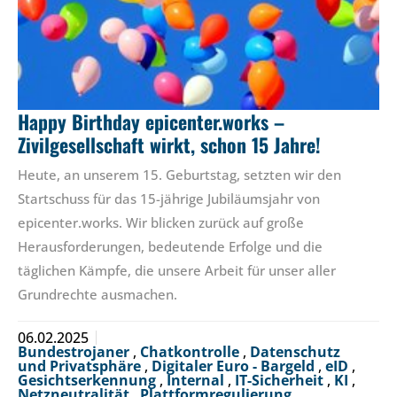
Happy Birthday epicenter.works –
Zivilgesellschaft wirkt, schon 15 Jahre!
Heute, an unserem 15. Geburtstag, setzten wir den
Startschuss für das 15-jährige Jubiläumsjahr von
epicenter.works. Wir blicken zurück auf große
Herausforderungen, bedeutende Erfolge und die
täglichen Kämpfe, die unsere Arbeit für unser aller
Grundrechte ausmachen.
06.02.2025
Bundestrojaner
,
Chatkontrolle
,
Datenschutz
und Privatsphäre
,
Digitaler Euro - Bargeld
,
eID
,
Gesichtserkennung
,
Internal
,
IT-Sicherheit
,
KI
,
Netzneutralität
,
Plattformregulierung
,