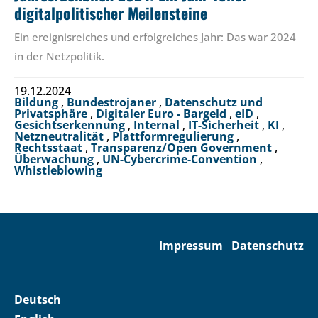
digitalpolitischer Meilensteine
Ein ereignisreiches und erfolgreiches Jahr: Das war 2024
in der Netzpolitik.
19.12.2024
Bildung
,
Bundestrojaner
,
Datenschutz und
Privatsphäre
,
Digitaler Euro - Bargeld
,
eID
,
Gesichtserkennung
,
Internal
,
IT-Sicherheit
,
KI
,
Netzneutralität
,
Plattformregulierung
,
Rechtsstaat
,
Transparenz/Open Government
,
Überwachung
,
UN-Cybercrime-Convention
,
Whistleblowing
Impressum
Datenschutz
Deutsch