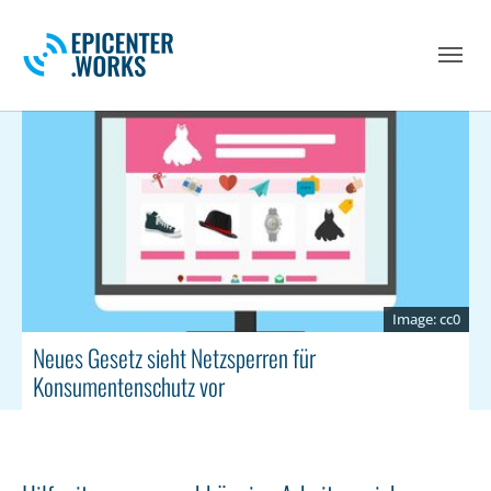
Skip to main navigation
Skip to main content
Skip to page footer
cc0
Neues Gesetz sieht Netzsperren für
Konsumentenschutz vor