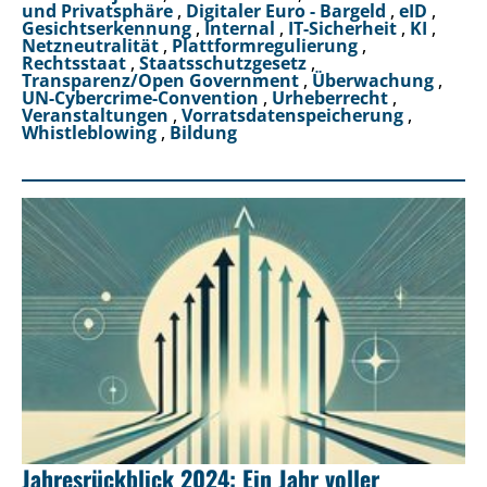
und Privatsphäre
,
Digitaler Euro - Bargeld
,
eID
,
Gesichtserkennung
,
Internal
,
IT-Sicherheit
,
KI
,
Netzneutralität
,
Plattformregulierung
,
Rechtsstaat
,
Staatsschutzgesetz
,
Transparenz/Open Government
,
Überwachung
,
UN-Cybercrime-Convention
,
Urheberrecht
,
Veranstaltungen
,
Vorratsdatenspeicherung
,
Whistleblowing
,
Bildung
Jahresrückblick 2024: Ein Jahr voller