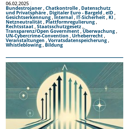
06.02.2025
Bundestrojaner
,
Chatkontrolle
,
Datenschutz
und Privatsphäre
,
Digitaler Euro - Bargeld
,
eID
,
Gesichtserkennung
,
Internal
,
IT-Sicherheit
,
KI
,
Netzneutralität
,
Plattformregulierung
,
Rechtsstaat
,
Staatsschutzgesetz
,
Transparenz/Open Government
,
Überwachung
,
UN-Cybercrime-Convention
,
Urheberrecht
,
Veranstaltungen
,
Vorratsdatenspeicherung
,
Whistleblowing
,
Bildung