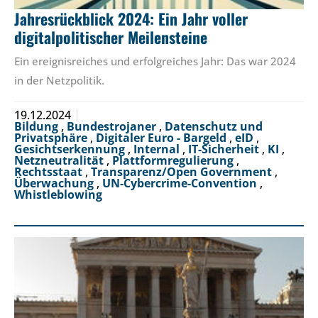
Jahresrückblick 2024: Ein Jahr voller
digitalpolitischer Meilensteine
Ein ereignisreiches und erfolgreiches Jahr: Das war 2024
in der Netzpolitik.
19.12.2024
Bildung
,
Bundestrojaner
,
Datenschutz und
Privatsphäre
,
Digitaler Euro - Bargeld
,
eID
,
Gesichtserkennung
,
Internal
,
IT-Sicherheit
,
KI
,
Netzneutralität
,
Plattformregulierung
,
Rechtsstaat
,
Transparenz/Open Government
,
Überwachung
,
UN-Cybercrime-Convention
,
Whistleblowing