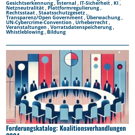
Gesichtserkennung
,
Internal
,
IT-Sicherheit
,
KI
,
Netzneutralität
,
Plattformregulierung
,
Rechtsstaat
,
Staatsschutzgesetz
,
Transparenz/Open Government
,
Überwachung
,
UN-Cybercrime-Convention
,
Urheberrecht
,
Veranstaltungen
,
Vorratsdatenspeicherung
,
Whistleblowing
,
Bildung
Forderungskatalog: Koalitionsverhandlungen