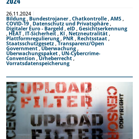
2024
26.11.2024
Bildung
,
Bundestrojaner
,
Chatkontrolle
,
AMS
,
COVID-19
,
Datenschutz und Privatsphäre
,
Digitaler Euro - Bargeld
,
eID
,
Gesichtserkennung
,
HEAT
,
IT-Sicherheit
,
KI
,
Netzneutralität
,
Plattformregulierung
,
PNR
,
Rechtsstaat
,
Staatsschutzgesetz
,
Transparenz/Open
Government
,
Überwachung
,
Überwachungspaket
,
UN-Cybercrime-
Convention
,
Urheberrecht
,
Vorratsdatenspeicherung