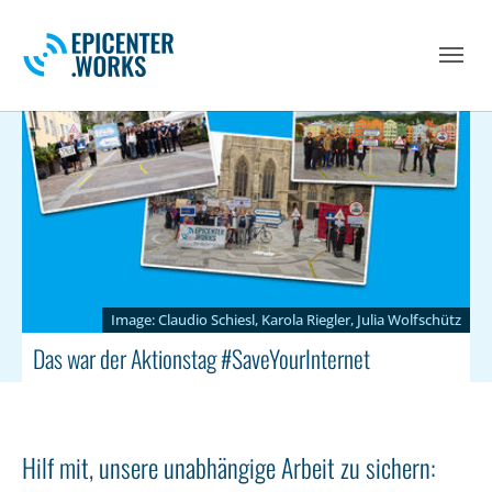
Skip to main navigation
Skip to main content
Skip to page footer
Claudio Schiesl, Karola Riegler, Julia Wolfschütz
Das war der Aktionstag #SaveYourInternet
Hilf mit, unsere unabhängige Arbeit zu sichern: