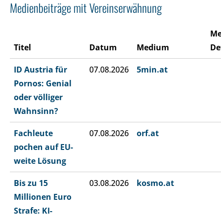
Medienbeiträge mit Vereinserwähnung
Me
Titel
Datum
Medium
De
ID Austria für
07.08.2026
5min.at
Pornos: Genial
oder völliger
Wahnsinn?
Fachleute
07.08.2026
orf.at
pochen auf EU-
weite Lösung
Bis zu 15
03.08.2026
kosmo.at
Millionen Euro
Strafe: KI-