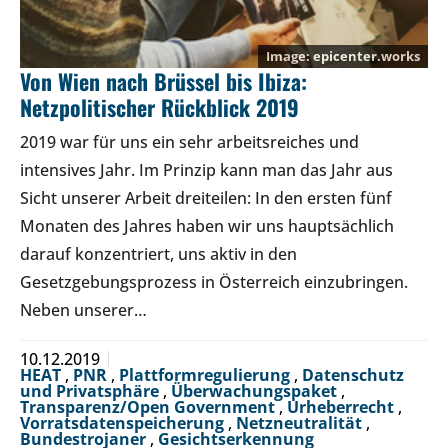
epicenter.works
Von Wien nach Brüssel bis Ibiza:
Netzpolitischer Rückblick 2019
2019 war für uns ein sehr arbeitsreiches und
intensives Jahr. Im Prinzip kann man das Jahr aus
Sicht unserer Arbeit dreiteilen: In den ersten fünf
Monaten des Jahres haben wir uns hauptsächlich
darauf konzentriert, uns aktiv in den
Gesetzgebungsprozess in Österreich einzubringen.
Neben unserer…
10.12.2019
HEAT
,
PNR
,
Plattformregulierung
,
Datenschutz
und Privatsphäre
,
Überwachungspaket
,
Transparenz/Open Government
,
Urheberrecht
,
Vorratsdatenspeicherung
,
Netzneutralität
,
Bundestrojaner
,
Gesichtserkennung