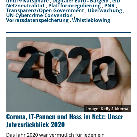
und Privatsphäre
,
Digitaler Euro - Bargeld
,
eID
,
Netzneutralität
,
Plattformregulierung
,
PNR
,
Transparenz/Open Government
,
Überwachung
,
UN-Cybercrime-Convention
,
Vorratsdatenspeicherung
,
Whistleblowing
Kelly Sikkema
Corona, IT-Pannen und Hass im Netz: Unser
Jahresrückblick 2020
Das Jahr 2020 war vermutlich für jeden ein