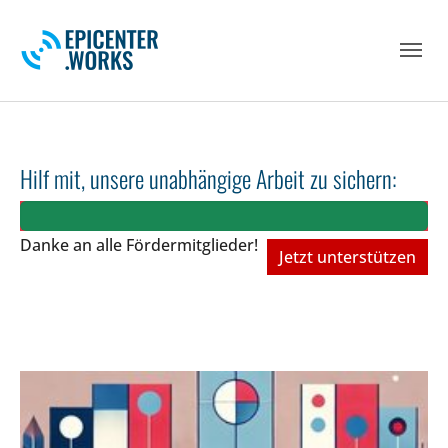
Skip to main navigation
Skip to main content
Skip to page footer
Hilf mit, unsere unabhängige Arbeit zu sichern:
Danke an alle Fördermitglieder!
Jetzt unterstützen