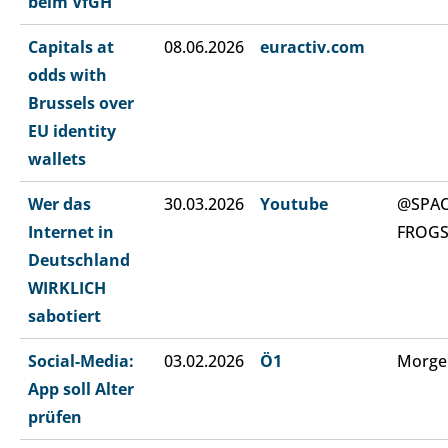
beim VfGH
Capitals at
08.06.2026
euractiv.com
odds with
Brussels over
EU identity
wallets
Wer das
30.03.2026
Youtube
@SPA
Internet in
FROG
Deutschland
WIRKLICH
sabotiert
Social-Media:
03.02.2026
Ö1
Morge
App soll Alter
prüfen