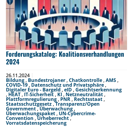
Forderungskatalog: Koalitionsverhandlungen
2024
26.11.2024
Bildung
,
Bundestrojaner
,
Chatkontrolle
,
AMS
,
COVID-19
,
Datenschutz und Privatsphäre
,
Digitaler Euro - Bargeld
,
eID
,
Gesichtserkennung
,
HEAT
,
IT-Sicherheit
,
KI
,
Netzneutralität
,
Plattformregulierung
,
PNR
,
Rechtsstaat
,
Staatsschutzgesetz
,
Transparenz/Open
Government
,
Überwachung
,
Überwachungspaket
,
UN-Cybercrime-
Convention
,
Urheberrecht
,
Vorratsdatenspeicherung