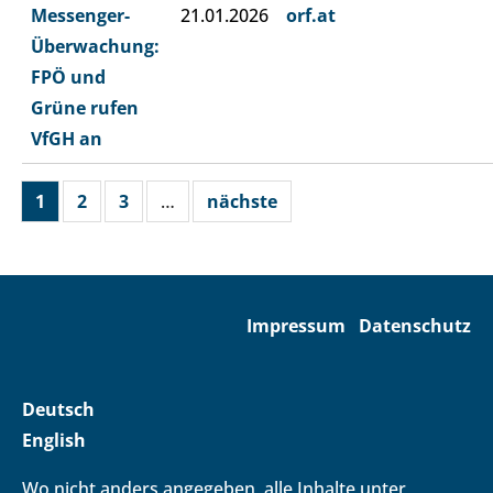
Messenger-
21.01.2026
orf.at
Überwachung:
FPÖ und
Grüne rufen
VfGH an
1
2
3
…
nächste
Impressum
Datenschutz
Deutsch
English
Wo nicht anders angegeben, alle Inhalte unter